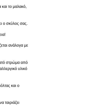
 και το μαλακό,
ει ο σκύλος σας.
ια!
ζεται ανάλογα με
νατό στρώμα από
αλλεργικό υλικό
όλτας και ο
α ταιριάζει