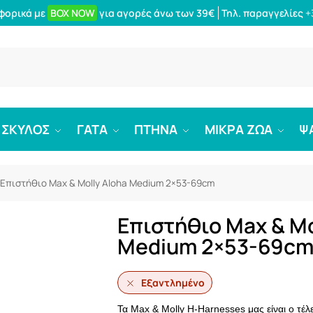
φορικά με
BOX NOW
για αγορές άνω των 39€
Τηλ. παραγγελίες
+
Αναζήτ
ΣΚΥΛΟΣ
ΓΑΤΑ
ΠΤΗΝΑ
ΜΙΚΡΑ ΖΩΑ
Ψ
Επιστήθιο Max & Molly Aloha Medium 2×53-69cm
Επιστήθιο Max & Mo
Medium 2×53-69c
Εξαντλημένο
Τα Max & Molly H-Harnesses μας είναι ο τέλ