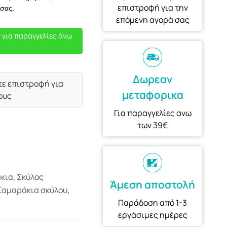
επιστροφή για την
 σας.
επόμενη αγορά σας
 για παραγγελίες άνω
Δωρεαν
τε επιστροφή για
μεταφορικα
ους
Για παραγγελίες ανω
των 39€
κια
,
Σκύλος
Άμεση αποστολή
Σαμαράκια σκύλου
,
Παράδοση από 1-3
εργάσιμες ημέρες