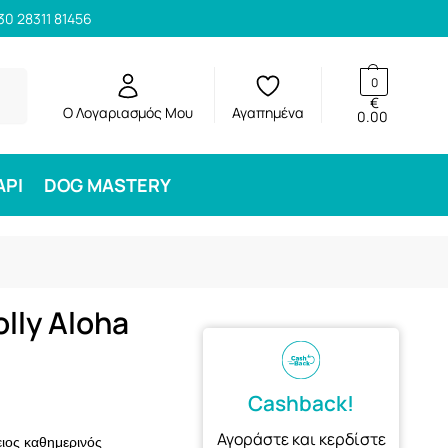
30 28311 81456
ηση
0
€
Ο Λογαριασμός Μου
Αγαπημένα
0.00
ΑΡΙ
DOG MASTERY
lly Aloha
m
Cashback!
Αγοράστε και κερδίστε
ειος καθημερινός