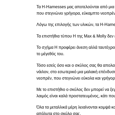
Τα H-Harnesses μας αποτελούνται από μια
που στεγνώνει γρήγορα, εύκαμπτο νεοπρέν
Λόγω της επιλογής των υλικών, τα H-Harness
Τα επιστήθια τύπου Η της Max & Molly δεν 
Το σχήμα H προφέρει άνεση αλλά ταυτόχρον
το μέγεθός του.
Τόσο εσείς όσο και ο σκύλος σας θα απολα
νάιλον, στο εσωτερικό μια μαλακή επένδυσ
νεοπρέν, που στεγνώνει εύκολα και γρήγορ
Με το επιστήθιο ο σκύλος δεν μπορεί να ξεγ
λαιμός είναι καλά προστατευμένος, κάτι που
Όλα τα μεταλλικά μέρη λειαίνονται κομψά κ
απόλυτα στο σκύλο σας.