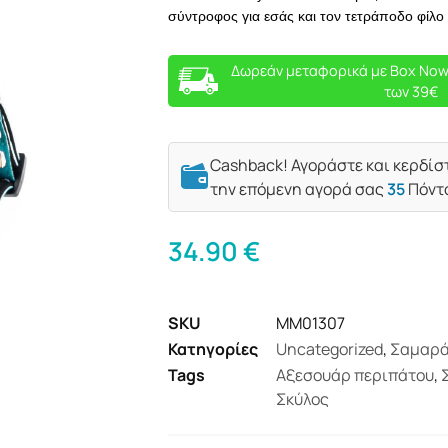
σύντροφος για εσάς και τον τετράποδο φίλο
Δωρεάν μεταφορικά με Box Now
των 39€
Cashback! Αγοράστε και κερδίσ
την επόμενη αγορά σας
35
Πόντ
34.90
€
SKU
MM01307
Κατηγορίες
Uncategorized
,
Σαμαρά
Tags
Αξεσουάρ περιπάτου
,
Σκύλος