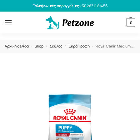
Τηλεφωνικές παραγγελίες
+30 28311 81456
0
Αρχική σελίδα
Shop
Σκύλος
Ξηρά Τροφή
Royal Canin Medium Puppy Ξηρά Τροφή Για Κουτάβια Μεσαίων Φυλών 4kg
/
/
/
/