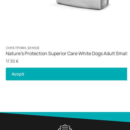
ΞΗΡΆ ΤΡΟΦΉ
,
ΣΚΎΛΟΣ
Nature’s Protection Superior Care White Dogs Adult Small 
1,5kg
17.30
€
Αγορά