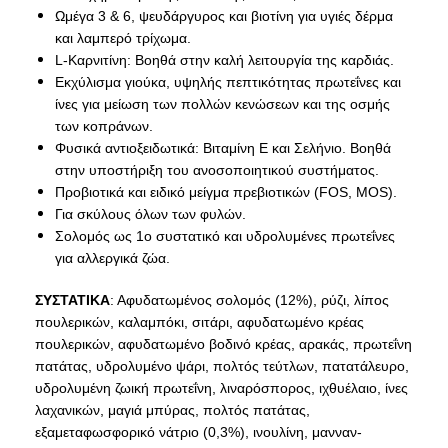
Ωμέγα 3 & 6, ψευδάργυρος και βιοτίνη για υγιές δέρμα
και λαμπερό τρίχωμα.
L-Καρνιτίνη: Βοηθά στην καλή λειτουργία της καρδιάς.
Εκχύλισμα γιούκα, υψηλής πεπτικότητας πρωτεΐνες και
ίνες για μείωση των πολλών κενώσεων και της οσμής
των κοπράνων.
Φυσικά αντιοξειδωτικά: Βιταμίνη Ε και Σελήνιο. Βοηθά
στην υποστήριξη του ανοσοποιητικού συστήματος.
Προβιοτικά και ειδικό μείγμα πρεβιοτικών (FOS, MOS).
Για σκύλους όλων των φυλών.
Σολομός ως 1ο συστατικό και υδρολυμένες πρωτεΐνες
για αλλεργικά ζώα.
ΣΥΣΤΑΤΙΚΑ
: Αφυδατωμένος σολομός (12%), ρύζι, λίπος
πουλερικών, καλαμπόκι, σιτάρι, αφυδατωμένο κρέας
πουλερικών, αφυδατωμένο βοδινό κρέας, αρακάς, πρωτεΐνη
πατάτας, υδρολυμένο ψάρι, πολτός τεύτλων, πατατάλευρο,
υδρολυμένη ζωική πρωτεΐνη, λιναρόσπορος, ιχθυέλαιο, ίνες
λαχανικών, μαγιά μπύρας, πολτός πατάτας,
εξαμεταφωσφορικό νάτριο (0,3%), ινουλίνη, μανναν-