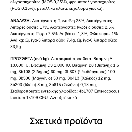
ολιγοσακχαρίτες (MOS 0,25%), φρουκτοολιγοσακχαρίτες
(FOS 0,15%), μεταλλικά άλατα, εκχύλισμα γιούκα).
ΑΝΑΛΥΣΗ:
Aκατέργαστη Πρωτεΐνη 25%, Ακατέργαστες
Λιπαρές ουσίες 17%, Ακατέργαστες Ινώδεις ουσίες 2,5%,
Ακατέργαστη Τέφρα 7,5%, Ασβέστιο 1,3%, Φώσφορος 1% –
Aνά kg: Ωμέγα-3 λιπαρά οξέα: 7,4g, Ωμέγα-6 λιπαρά οξέα:
33,9g.
ΠΡΟΣΘΕΤΑ (ανά kg): Διατροφικά πρόσθετα: Bιταμίνη Α
18.000 IU, Bιταμίνη D3 1.000 IU, Βιταμίνη Β8 (Βιοτίνη): 1,5
mg, 3b108 (Σίδηρος) 60 mg, 3b607 (Ψευδάργυρος) 100
mg, 3b506 (Mαγγάνιο) 50 mg, 3b413 (Xαλκός) 12 mg,
3b203 (Iώδιο) 3 mg, 3b815 (Σελήνιο) 0,18 mg,
Σταθεροποιητές εντερικής χλωρίδας: 4b1707 Enterococcus
faecium 1×109 CFU. Αντιοξειδωτικά.
Σχετικά προϊόντα