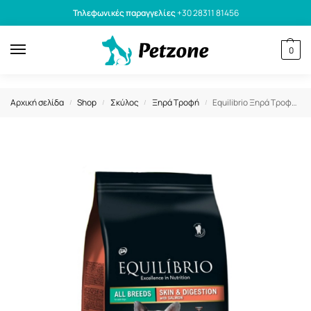
Τηλεφωνικές παραγγελίες
+30 28311 81456
0
Αρχική σελίδα
Shop
Σκύλος
Ξηρά Τροφή
Equilibrio Ξηρά Τροφή Σκύλου Adult Skin and Digestion Salmon 2kg
/
/
/
/