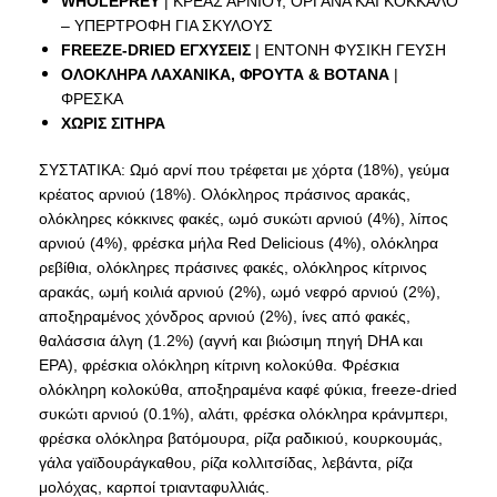
WHOLEPREY
| ΚΡΕΑΣ ΑΡΝΙΟΥ, ΟΡΓΑΝΑ ΚΑΙ ΚΟΚΚΑΛΟ
– ΥΠΕΡΤΡΟΦΗ ΓΙΑ ΣΚΥΛΟΥΣ
FREEZE-DRIED ΕΓΧΥΣΕΙΣ
| ΕΝΤΟΝΗ ΦΥΣΙΚΗ ΓΕΥΣΗ
ΟΛΟΚΛΗΡΑ ΛΑΧΑΝΙΚΑ, ΦΡΟΥΤΑ & ΒΟΤΑΝΑ
|
ΦΡΕΣΚΑ
XΩΡΙΣ ΣΙΤΗΡΑ
ΣΥΣΤΑΤΙΚΑ: Ωμό αρνί που τρέφεται με χόρτα (18%), γεύμα
κρέατος αρνιού (18%). Ολόκληρος πράσινος αρακάς,
ολόκληρες κόκκινες φακές, ωμό συκώτι αρνιού (4%), λίπος
αρνιού (4%), φρέσκα μήλα Red Delicious (4%), ολόκληρα
ρεβίθια, ολόκληρες πράσινες φακές, ολόκληρος κίτρινος
αρακάς, ωμή κοιλιά αρνιού (2%), ωμό νεφρό αρνιού (2%),
αποξηραμένος χόνδρος αρνιού (2%), ίνες από φακές,
θαλάσσια άλγη (1.2%) (αγνή και βιώσιμη πηγή DHA και
EPA), φρέσκια ολόκληρη κίτρινη κολοκύθα. Φρέσκια
ολόκληρη κολοκύθα, αποξηραμένα καφέ φύκια, freeze-dried
συκώτι αρνιού (0.1%), αλάτι, φρέσκα ολόκληρα κράνμπερι,
φρέσκα ολόκληρα βατόμουρα, ρίζα ραδικιού, κουρκουμάς,
γάλα γαϊδουράγκαθου, ρίζα κολλιτσίδας, λεβάντα, ρίζα
μολόχας, καρποί τριανταφυλλιάς.