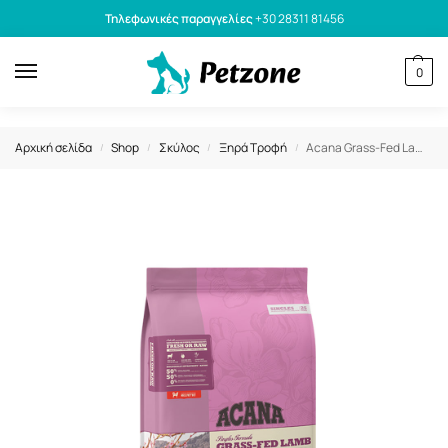
Τηλεφωνικές παραγγελίες
+30 28311 81456
0
Αρχική σελίδα
Shop
Σκύλος
Ξηρά Τροφή
Acana Grass-Fed Lamb Ξηρά Τροφή Χωρίς Σιτηρά με Αρνί 11,4kg
/
/
/
/