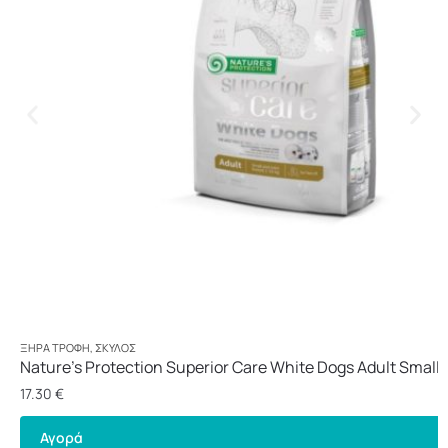
ΞΗΡΆ ΤΡΟΦΉ
,
ΣΚΎΛΟΣ
Nature’s Protection Superior Care White Dogs Adult Small 
1,5kg
17.30
€
Αγορά