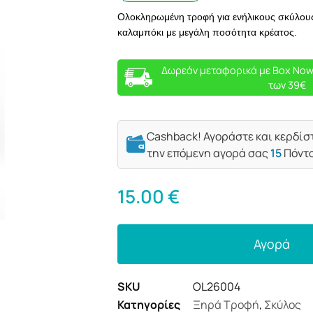
Ολοκληρωμένη τροφή για ενήλικους σκύλους 
καλαμπόκι με μεγάλη ποσότητα κρέατος.
Δωρεάν μεταφορικά με Box Now
των 39€
Cashback! Αγοράστε και κερδίσ
την επόμενη αγορά σας
15
Πόντ
15.00
€
Αγορά
SKU
OL26004
Κατηγορίες
Ξηρά Τροφή
,
Σκύλος