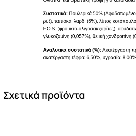
Ολιστική και Θρεπτική τροφή για κατοικίδι
Συστατικά:
Πουλερικά 50% (Αφυδατωμένο 
ρύζι, ταπιόκα, λαρδί (6%), λίπος κοτόπου
F.O.S. (φρουκτο-ολιγοσακχαρίτες), αφυδατ
γλυκοζαμίνη (0,057%), θειική χονδροϊτίνη (
Αναλυτικά συστατικά (%):
Ακατέργαστη πρ
ακατέργαστη τέφρα: 6,50%, υγρασία: 8,00
Σχετικά προϊόντα