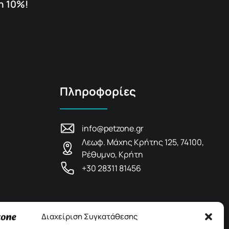
η 10%!
Πληροφορίες
info@petzone.gr
Λεωφ. Μάχης Κρήτης 125, 74100,
Ρέθυμνο, Κρήτη
+30 28311 81456
Διαχείριση Συγκατάθεσης