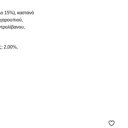
ο 15%), καστανό
 χαρουπιού,
ντρολίβανου,
ς: 2,00%,