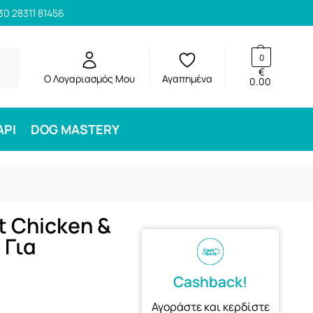
30 28311 81456
ηση
0
€
Ο Λογαριασμός Μου
Αγαπημένα
0.00
ΑΡΙ
DOG MASTERY
t Chicken &
 Για
Cashback!
Αγοράστε και κερδίστε