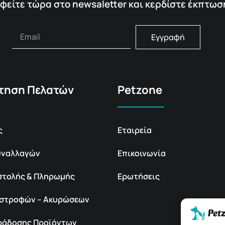
φείτε τώρα στο newsaletter και κερδίστε έκπτωσ
Εγγραφή
τηση Πελατών
Petzone
ς
Εταιρεία
υναλλαγών
Επικοινωνία
στολής & Πληρωμής
Ερωτήσεις
πιστροφών – Ακυρώσεων
αράδοσης Προϊόντων