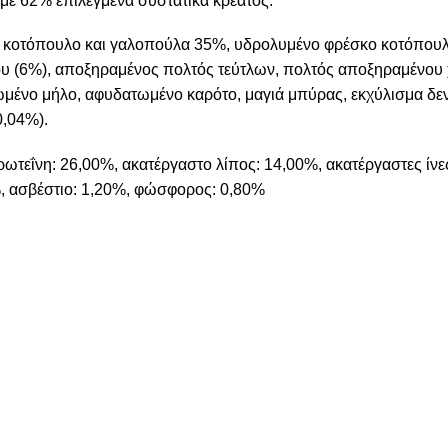
α με 62% επιλεγμένα συστατικά κρέατος.
κοτόπουλο και γαλοπούλα 35%, υδρολυμένο φρέσκο κοτόπουλ
λου (6%), αποξηραμένος πολτός τεύτλων, πολτός αποξηραμένου
ωμένο μήλο, αφυδατωμένο καρότο, μαγιά μπύρας, εκχύλισμα δε
0,04%).
ωτεΐνη: 26,00%, ακατέργαστο λίπος: 14,00%, ακατέργαστες ίνε
%, ασβέστιο: 1,20%, φώσφορος: 0,80%