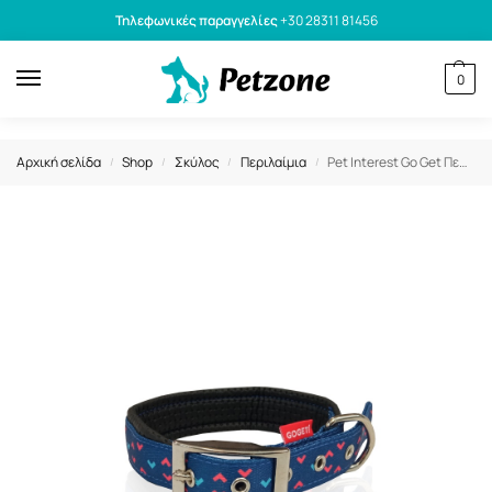
Τηλεφωνικές παραγγελίες
+30 28311 81456
0
Αρχική σελίδα
Shop
Σκύλος
Περιλαίμια
Pet Interest Go Get Περιλαίμιο Neoprene Motivo Cielo S 1,5x40cm
/
/
/
/