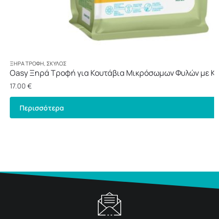
ΞΗΡΆ ΤΡΟΦΉ
,
ΣΚΎΛΟΣ
Oasy Ξηρά Τροφή για Κουτάβια Μικρόσωμων Φυλών με Κο
17.00
€
Περισσότερα