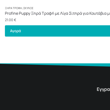
ΞΗΡΆ ΤΡΟΦΉ
,
ΣΚΎΛΟΣ
Profine Puppy Ξηρά Τροφή με Λίγα Σιτηρά για Κουτάβια 
21.00
€
Αγορά
Εγγρα