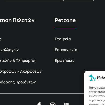
τηση Πελατών
Petzone
ς
Εταιρεία
υναλλαγών
Επικοινωνία
στολής & Πληρωμής
Ερωτήσεις
πιστροφών – Ακυρώσεων
αράδοσης Προϊόντων
Για να παρέ
την αποθήκε
εν λόγω τεχ
χαρακτήρα, 
ιστότοπο. Η