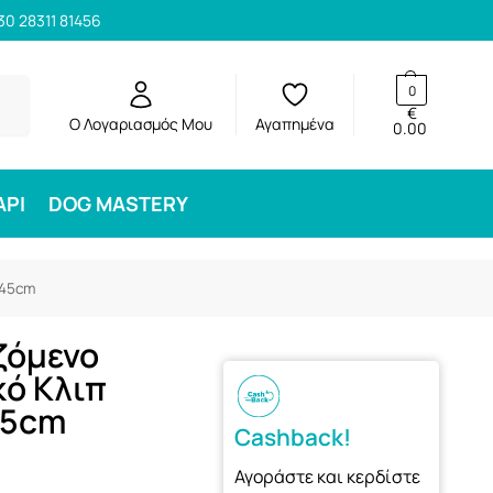
30 28311 81456
ηση
0
€
Ο Λογαριασμός Μου
Αγαπημένα
0.00
ΑΡΙ
DOG MASTERY
-45cm
ζόμενο
κό Κλιπ
-45cm
Cashback!
Αγοράστε και κερδίστε