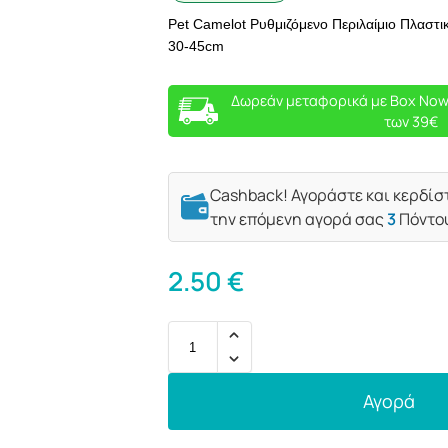
Pet Camelot Ρυθμιζόμενο Περιλαίμιο Πλαστικ
30-45cm
Δωρεάν μεταφορικά με Box Now
των 39€
Cashback! Αγοράστε και κερδίσ
την επόμενη αγορά σας
3
Πόντο
2.50
€
Αγορά