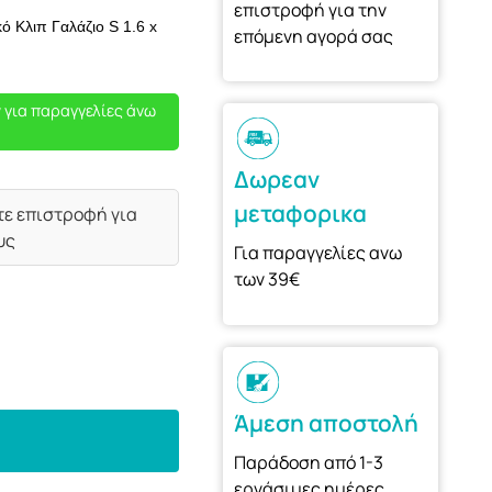
επιστροφή για την
ό Κλιπ Γαλάζιο S 1.6 x
επόμενη αγορά σας
 για παραγγελίες άνω
Δωρεαν
μεταφορικα
τε επιστροφή για
υς
Για παραγγελίες ανω
των 39€
Άμεση αποστολή
Παράδοση από 1-3
εργάσιμες ημέρες