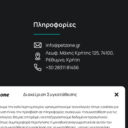
Πληροφορίες
info@petzone.gr
Λεωφ. Μάχης Κρήτης 125, 74100,
Ρέθυμνο, Κρήτη
+30 28311 81456
Διαχείριση Συγκατάθεσης
χουμε την καλύτερη εμπειρία, χρησιμοποιούμε τεχνολογίες όπως cookies για
υση ή/και την πρόσβαση σε πληροφορίες συσκευών. Η συγκατάθεση για τις
νολογίες θα μας επιτρέψει να επεξεργαστούμε δεδομένα προσωπικού
όπως συμπεριφορά περιήγησης ή μοναδικά αναγνωριστικά σε αυτόν τον
 μη συγκατάθεση ή η ανάκληση της συγκατάθεσης, μπορεί να επηρεάσει