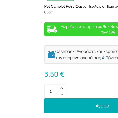
Pet Camelot Ρυθμιζόμενο Περιλαίμιο Πλαστικό
65cm
Δωρεάν μεταφορικά με Box Now
των 39€
Cashback! Αγοράστε και κερδίσ
την επόμενη αγορά σας
4
Πόντο
3.50
€
Αγορά