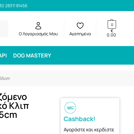
30 28311 81456
ηση
0
€
Ο Λογαριασμός Μου
Αγαπημένα
0.00
ΑΡΙ
DOG MASTERY
-65cm
ζόμενο
κό Κλιπ
65cm
Cashback!
Αγοράστε και κερδίστε