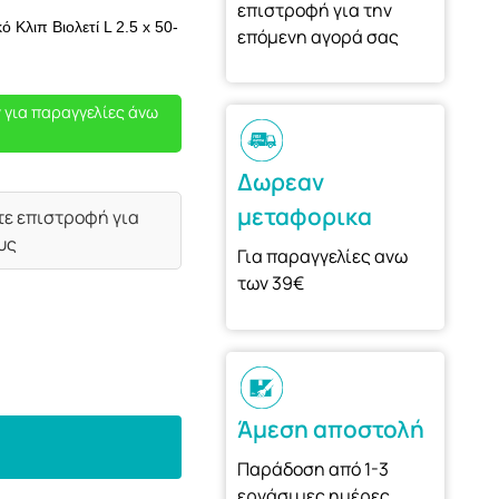
επιστροφή για την
 Κλιπ Βιολετί L 2.5 x 50-
επόμενη αγορά σας
 για παραγγελίες άνω
Δωρεαν
μεταφορικα
τε επιστροφή για
υς
Για παραγγελίες ανω
των 39€
Άμεση αποστολή
Παράδοση από 1-3
εργάσιμες ημέρες