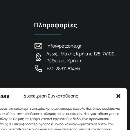
Πληροφορίες
info@petzone.gr
Λεωφ. Μάχης Κρήτης 125, 74100,
Ρέθυμνο, Κρήτη
+30 28311 81456
Διαχείριση Συγκατάθεσης
χουμε την καλύτερη εμπειρία, χρησιμοποιούμε τεχνολογίες όπως cookies για
υση ή/και την πρόσβαση σε πληροφορίες συσκευών. Η συγκατάθεση για τις
νολογίες θα μας επιτρέψει να επεξεργαστούμε δεδομένα προσωπικού
όπως συμπεριφορά περιήγησης ή μοναδικά αναγνωριστικά σε αυτόν τον
 μη συγκατάθεση ή η ανάκληση της συγκατάθεσης, μπορεί να επηρεάσει