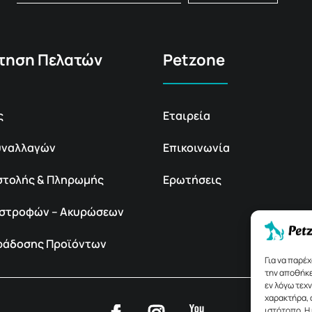
τηση Πελατών
Petzone
ς
Εταιρεία
υναλλαγών
Επικοινωνία
στολής & Πληρωμής
Ερωτήσεις
πιστροφών – Ακυρώσεων
αράδοσης Προϊόντων
Για να παρέ
την αποθήκε
εν λόγω τεχ
χαρακτήρα, 
ιστότοπο. Η