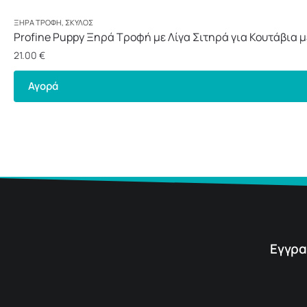
ΞΗΡΆ ΤΡΟΦΉ
,
ΣΚΎΛΟΣ
Profine Puppy Ξηρά Τροφή με Λίγα Σιτηρά για Κουτάβια 
21.00
€
Αγορά
Εγγρα