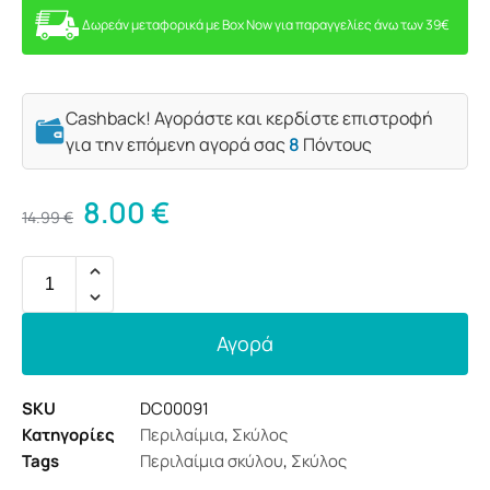
Δωρεάν μεταφορικά με Box Now για παραγγελίες άνω των 39€
Cashback! Αγοράστε και κερδίστε επιστροφή
για την επόμενη αγορά σας
8
Πόντους
8.00
€
14.99
€
Αγορά
SKU
DC00091
Κατηγορίες
Περιλαίμια
,
Σκύλος
Tags
Περιλαίμια σκύλου
,
Σκύλος