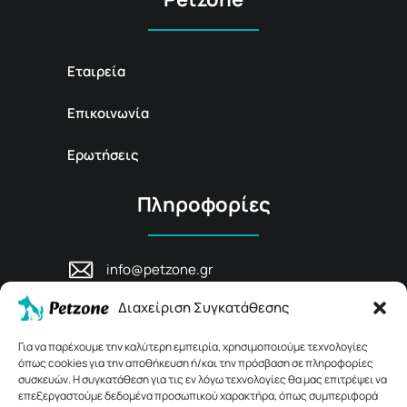
Εταιρεία
Επικοινωνία
Ερωτήσεις
Πληροφορίες
info@petzone.gr
Λεωφ. Μάχης Κρήτης 125, 74100,
Διαχείριση Συγκατάθεσης
Ρέθυμνο, Κρήτη
+30 28311 81456
Για να παρέχουμε την καλύτερη εμπειρία, χρησιμοποιούμε τεχνολογίες
όπως cookies για την αποθήκευση ή/και την πρόσβαση σε πληροφορίες
συσκευών. Η συγκατάθεση για τις εν λόγω τεχνολογίες θα μας επιτρέψει να
επεξεργαστούμε δεδομένα προσωπικού χαρακτήρα, όπως συμπεριφορά