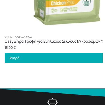
ΞΗΡΆ ΤΡΟΦΉ
,
ΣΚΎΛΟΣ
Oasy Ξηρά Τροφή για Ενήλικους Σκύλους Μικρόσωμων Φ
Κοτόπουλο 3kg
15.00
€
Αγορά