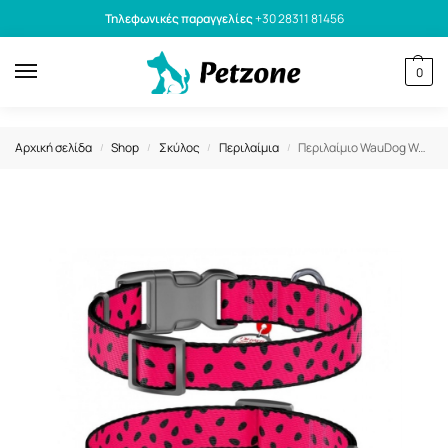
Τηλεφωνικές παραγγελίες
+30 28311 81456
0
Αρχική σελίδα
Shop
Σκύλος
Περιλαίμια
Περιλαίμιο WauDog Watermelon M 25mm x 31-49cm με SmartID
/
/
/
/