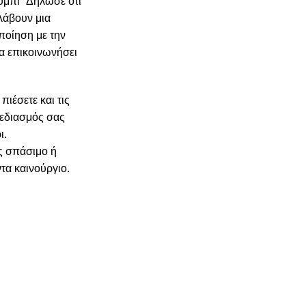
ουμπί “Δήλωσε ότι
 λάβουν μια
οποίηση με την
α επικοινωνήσει
ιέσετε και τις
χεδιασμός σας
ι.
ς σπάσιμο ή
ντα καινούργιο.