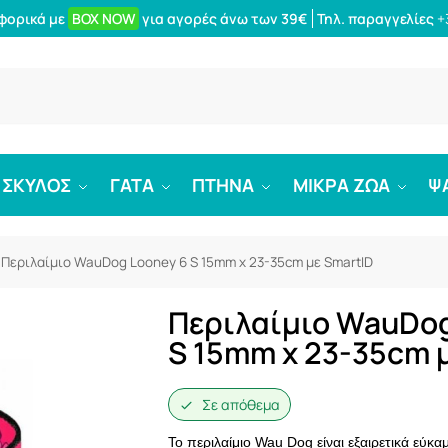
φορικά με
BOX NOW
για αγορές άνω των 39€
Τηλ. παραγγελίες
+
Αναζήτ
ΣΚΥΛΟΣ
ΓΑΤΑ
ΠΤΗΝΑ
ΜΙΚΡΑ ΖΩΑ
Ψ
Περιλαίμιο WauDog Looney 6 S 15mm x 23-35cm με SmartID
Περιλαίμιο WauDog
S 15mm x 23-35cm 
Σε απόθεμα
Το περιλαίμιο Wau Dog είναι εξαιρετικά εύκα