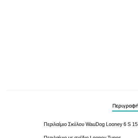
Περιγραφ
Περιλαίμιο Σκύλου WauDog Looney 6
S 1
Περιλαίμιο με σχέδιο Looney Tunes.