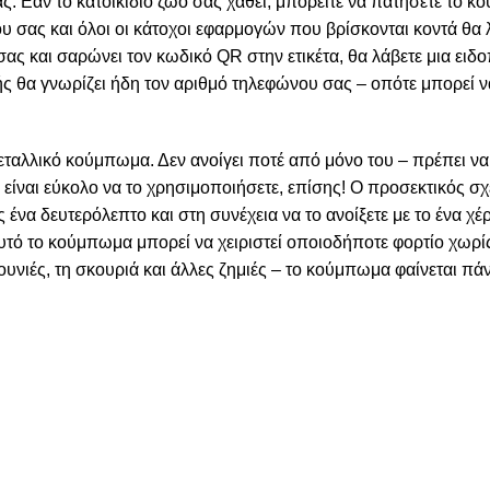
ς. Εάν το κατοικίδιο ζώο σας χαθεί, μπορείτε να πατήσετε το κ
λου σας και όλοι οι κάτοχοι εφαρμογών που βρίσκονται κοντά θα
σας και σαρώνει τον κωδικό QR στην ετικέτα, θα λάβετε μια ειδ
ής θα γνωρίζει ήδη τον αριθμό τηλεφώνου σας – οπότε μπορεί ν
εταλλικό κούμπωμα. Δεν ανοίγει ποτέ από μόνο του – πρέπει να π
ι είναι εύκολο να το χρησιμοποιήσετε, επίσης! Ο προσεκτικός σ
 ένα δευτερόλεπτο και στη συνέχεια να το ανοίξετε με το ένα χέρ
υτό το κούμπωμα μπορεί να χειριστεί οποιοδήποτε φορτίο χωρί
ζουνιές, τη σκουριά και άλλες ζημιές – το κούμπωμα φαίνεται πά