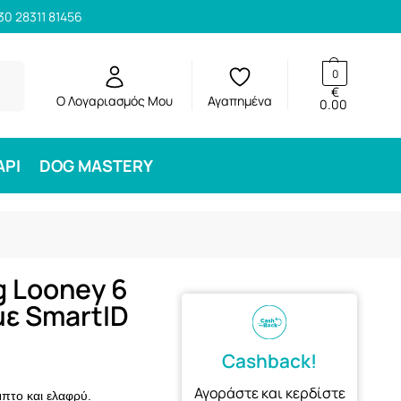
30 28311 81456
ηση
0
€
Ο Λογαριασμός Μου
Αγαπημένα
0.00
ΑΡΙ
DOG MASTERY
 Looney 6
με SmartID
Cashback!
Αγοράστε και κερδίστε
μπτο και ελαφρύ.