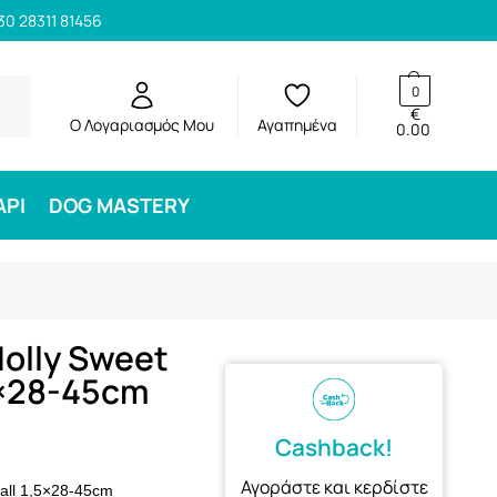
30 28311 81456
ηση
0
€
Ο Λογαριασμός Μου
Αγαπημένα
0.00
ΑΡΙ
DOG MASTERY
olly Sweet
5×28-45cm
Cashback!
Αγοράστε και κερδίστε
all 1,5×28-45cm