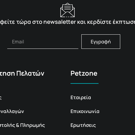
φείτε τώρα στο newsaletter και κερδίστε έκπτωσ
Εγγραφή
τηση Πελατών
Petzone
ς
Εταιρεία
υναλλαγών
Επικοινωνία
στολής & Πληρωμής
Ερωτήσεις