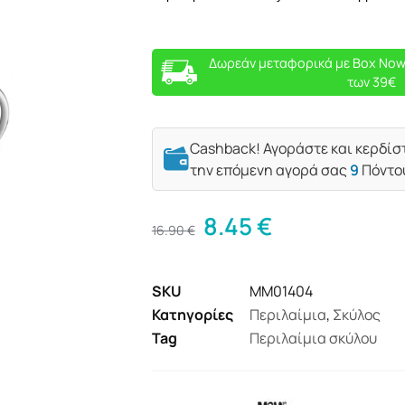
Δωρεάν μεταφορικά με Box Now
των 39€
Cashback! Αγοράστε και κερδίσ
την επόμενη αγορά σας
9
Πόντο
8.45
€
16.90
€
SKU
MM01404
Κατηγορίες
Περιλαίμια
,
Σκύλος
Tag
Περιλαίμια σκύλου