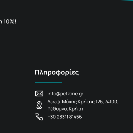
η 10%!
Πληροφορίες
info@petzone.gr
Λεωφ. Μάχης Κρήτης 125, 74100,
Ρέθυμνο, Κρήτη
+30 28311 81456