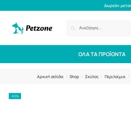
Δωρεάν μετα
ΟΛΑ ΤΑ ΠΡΟΪΟΝΤΑ
Αρχική σελίδα
Shop
Σκύλος
Περιλαίμια
/
/
/
/
-50%