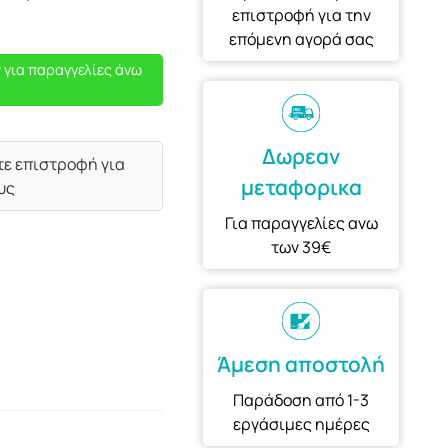
επιστροφή για την
επόμενη αγορά σας
 για παραγγελίες άνω
Δωρεαν
τε επιστροφή για
μεταφορικα
υς
Για παραγγελίες ανω
των 39€
Άμεση αποστολή
Παράδοση από 1-3
εργάσιμες ημέρες