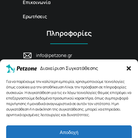
Επικοινωνία
Ερωτήσεις
Πληροφορίες
info@petzone.gr
Λεωφ. Μάχης Κρήτης 125, 74100,
Διαχείριση Συγκατάθεσης
Ρέθυμνο, Κρήτη
+30 28311 81456
Για να παρέχουμε την καλύτερη εμπειρία, χρησιμοποιούμε τεχνολογίες
όπως cookies για την αποθήκευση ή/και την πρόσβαση σε πληροφορίες
συσκευών. Η συγκατάθεση για τις εν λόγω τεχνολογίες θα μας επιτρέψει να
επεξεργαστούμε δεδομένα προσωπικού χαρακτήρα, όπως συμπεριφορά
περιήγησης ή μοναδικά αναγνωριστικά σε αυτόν τον ιστότοπο. Η μη
συγκατάθεση ή η ανάκληση της συγκατάθεσης, μπορεί να επηρεάσει
αρνητικά ορισμένες λειτουργίες και δυνατότητες.
Αποδοχή