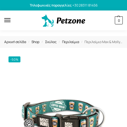
Τηλεφωνικές παραγγελίες
+30 28311 81456
0
Αρχική σελίδα
Shop
Σκύλος
Περιλαίμια
Περιλαίμιο Max & Molly Coffee Break Large 2,5×39-62cm
/
/
/
/
-50%