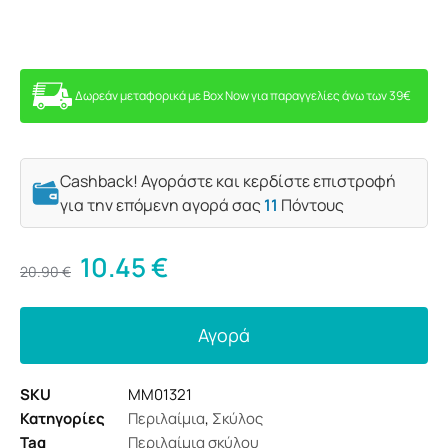
Δωρεάν μεταφορικά με Box Now για παραγγελίες άνω των 39€
Cashback! Αγοράστε και κερδίστε επιστροφή
για την επόμενη αγορά σας
11
Πόντους
10.45
€
20.90
€
Αγορά
SKU
MM01321
Κατηγορίες
Περιλαίμια
,
Σκύλος
Tag
Περιλαίμια σκύλου