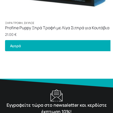
ΞΗΡΆ ΤΡΟΦΉ
,
ΣΚΎΛΟΣ
Profine Puppy Ξηρά Τροφή με Λίγα Σιτηρά για Κουτάβια 
3kg
21.00
€
Αγορά
Εγγραφείτε τώρα στο newsaletter και κερδίστε
έκπτωση 10%!