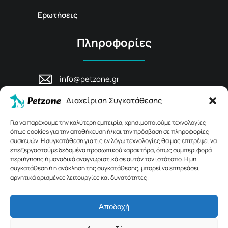
Ερωτήσεις
Πληροφορίες
info@petzone.gr
Λεωφ. Μάχης Κρήτης 125, 74100,
Διαχείριση Συγκατάθεσης
Ρέθυμνο, Κρήτη
+30 28311 81456
Για να παρέχουμε την καλύτερη εμπειρία, χρησιμοποιούμε τεχνολογίες
όπως cookies για την αποθήκευση ή/και την πρόσβαση σε πληροφορίες
συσκευών. Η συγκατάθεση για τις εν λόγω τεχνολογίες θα μας επιτρέψει να
επεξεργαστούμε δεδομένα προσωπικού χαρακτήρα, όπως συμπεριφορά
περιήγησης ή μοναδικά αναγνωριστικά σε αυτόν τον ιστότοπο. Η μη
συγκατάθεση ή η ανάκληση της συγκατάθεσης, μπορεί να επηρεάσει
αρνητικά ορισμένες λειτουργίες και δυνατότητες.
Αποδοχή
© 2026 Petzone.gr – All Rights Reserved.