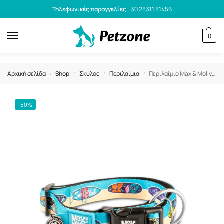
Τηλεφωνικές παραγγελίες
+30 28311 81456
0
Αρχική σελίδα
Shop
Σκύλος
Περιλαίμια
Περιλαίμιο Max & Molly Aloha Small 1,5×28-45cm
/
/
/
/
-50%