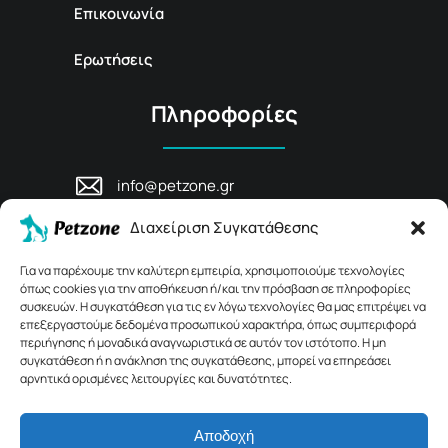
Επικοινωνία
Ερωτήσεις
Πληροφορίες
info@petzone.gr
Λεωφ. Μάχης Κρήτης 125, 74100,
Διαχείριση Συγκατάθεσης
Ρέθυμνο, Κρήτη
+30 28311 81456
Για να παρέχουμε την καλύτερη εμπειρία, χρησιμοποιούμε τεχνολογίες
όπως cookies για την αποθήκευση ή/και την πρόσβαση σε πληροφορίες
συσκευών. Η συγκατάθεση για τις εν λόγω τεχνολογίες θα μας επιτρέψει να
επεξεργαστούμε δεδομένα προσωπικού χαρακτήρα, όπως συμπεριφορά
περιήγησης ή μοναδικά αναγνωριστικά σε αυτόν τον ιστότοπο. Η μη
συγκατάθεση ή η ανάκληση της συγκατάθεσης, μπορεί να επηρεάσει
αρνητικά ορισμένες λειτουργίες και δυνατότητες.
Αποδοχή