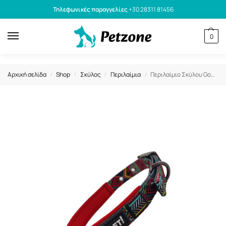
Τηλεφωνικές παραγγελίες
+30 28311 81456
0
Αρχική σελίδα
Shop
Σκύλος
Περιλαίμια
Περιλαίμιο Σκύλου GoGet Neoprene Kaleidoscope Κόκκινο M 2x50cm
/
/
/
/