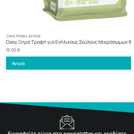
ΞΗΡΆ ΤΡΟΦΉ
,
ΣΚΎΛΟΣ
Oasy Ξηρά Τροφή για Ενήλικους Σκύλους Μικρόσωμων Φ
Κοτόπουλο 3kg
15.00
€
Αγορά
Εγγραφείτε τώρα στο newsaletter και κερδίστε