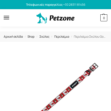
Τηλεφωνικές παραγγελίες
+30 28311 81456
0
Αρχική σελίδα
Shop
Σκύλος
Περιλαίμια
Περιλαίμιο Σκύλου GoGet Neoprene Chick N Fries S 1.5x40cm
/
/
/
/