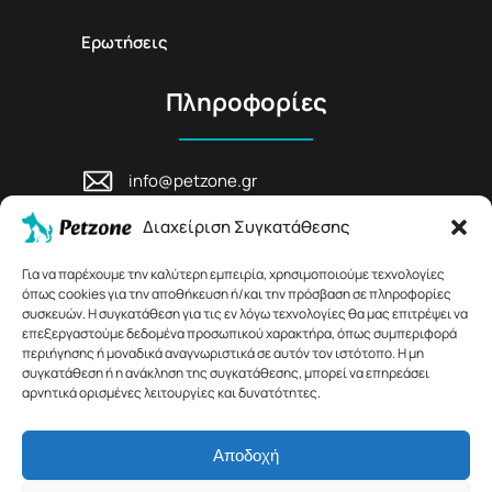
Ερωτήσεις
Πληροφορίες
info@petzone.gr
Λεωφ. Μάχης Κρήτης 125, 74100,
Διαχείριση Συγκατάθεσης
Ρέθυμνο, Κρήτη
+30 28311 81456
Για να παρέχουμε την καλύτερη εμπειρία, χρησιμοποιούμε τεχνολογίες
όπως cookies για την αποθήκευση ή/και την πρόσβαση σε πληροφορίες
συσκευών. Η συγκατάθεση για τις εν λόγω τεχνολογίες θα μας επιτρέψει να
επεξεργαστούμε δεδομένα προσωπικού χαρακτήρα, όπως συμπεριφορά
περιήγησης ή μοναδικά αναγνωριστικά σε αυτόν τον ιστότοπο. Η μη
συγκατάθεση ή η ανάκληση της συγκατάθεσης, μπορεί να επηρεάσει
αρνητικά ορισμένες λειτουργίες και δυνατότητες.
Αποδοχή