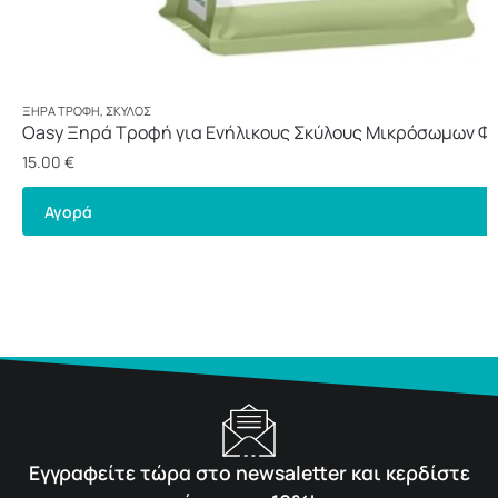
ΞΗΡΆ ΤΡΟΦΉ
,
ΣΚΎΛΟΣ
Oasy Ξηρά Τροφή για Ενήλικους Σκύλους Μικρόσωμων Φ
Κοτόπουλο 3kg
15.00
€
Αγορά
Εγγραφείτε τώρα στο newsaletter και κερδίστε