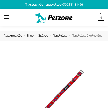
Τηλεφωνικές παραγγελίες
+30 28311 81456
0
Αρχική σελίδα
Shop
Σκύλος
Περιλαίμια
Περιλαίμιο Σκύλου GoGet Neoprene Caramels & Lollipops S 1.5x40cm
/
/
/
/