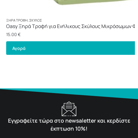
ΞΗΡΆ ΤΡΟΦΉ
,
ΣΚΎΛΟΣ
Oasy Ξηρά Τροφή για Ενήλικους Σκύλους Μικρόσωμων Φ
Κοτόπουλο 3kg
15.00
€
Αγορά
Εγγραφείτε τώρα στο newsaletter και κερδίστε
έκπτωση 10%!