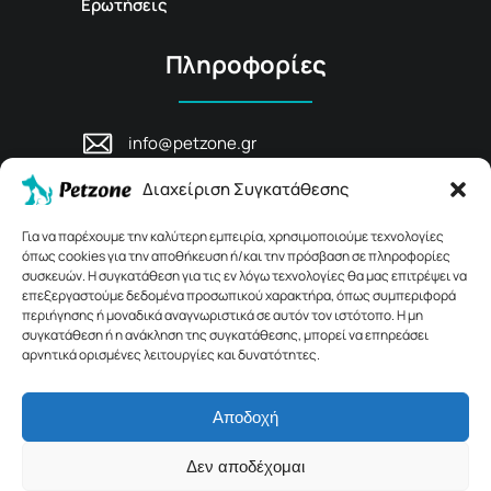
Ερωτήσεις
Πληροφορίες
info@petzone.gr
Λεωφ. Μάχης Κρήτης 125, 74100,
Διαχείριση Συγκατάθεσης
Ρέθυμνο, Κρήτη
+30 28311 81456
Για να παρέχουμε την καλύτερη εμπειρία, χρησιμοποιούμε τεχνολογίες
όπως cookies για την αποθήκευση ή/και την πρόσβαση σε πληροφορίες
συσκευών. Η συγκατάθεση για τις εν λόγω τεχνολογίες θα μας επιτρέψει να
επεξεργαστούμε δεδομένα προσωπικού χαρακτήρα, όπως συμπεριφορά
περιήγησης ή μοναδικά αναγνωριστικά σε αυτόν τον ιστότοπο. Η μη
συγκατάθεση ή η ανάκληση της συγκατάθεσης, μπορεί να επηρεάσει
αρνητικά ορισμένες λειτουργίες και δυνατότητες.
Αποδοχή
© 2026 Petzone.gr – All Rights Reserved.
Δεν αποδέχομαι