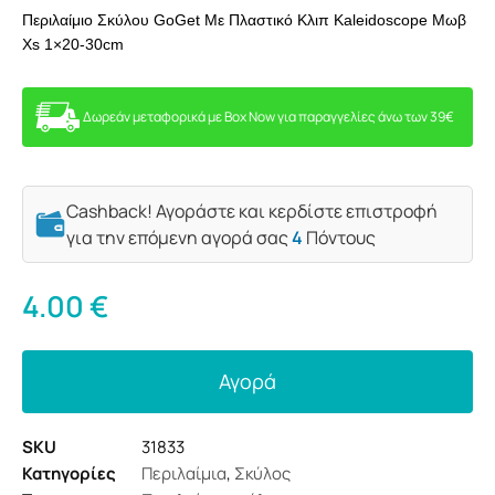
Περιλαίμιο Σκύλου GoGet Με Πλαστικό Κλιπ Kaleidoscope Μωβ
Xs 1×20-30cm
Δωρεάν μεταφορικά με Box Now για παραγγελίες άνω των 39€
Cashback! Αγοράστε και κερδίστε επιστροφή
για την επόμενη αγορά σας
4
Πόντους
4.00
€
Αγορά
SKU
31833
Κατηγορίες
Περιλαίμια
,
Σκύλος