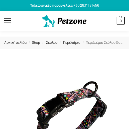
Τηλεφωνικές παραγγελίες
+30 28311 81456
0
Αρχική σελίδα
Shop
Σκύλος
Περιλαίμια
Περιλαίμιο Σκύλου GoGet Με Πλαστικό Κλιπ Kaleidoscope Μωβ Xs 1×20-30cm
/
/
/
/