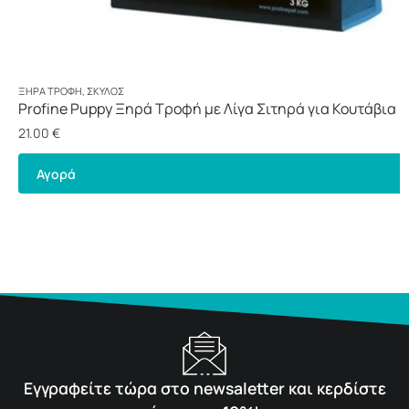
ΞΗΡΆ ΤΡΟΦΉ
,
ΣΚΎΛΟΣ
Profine Puppy Ξηρά Τροφή με Λίγα Σιτηρά για Κουτάβια 
3kg
21.00
€
Αγορά
Εγγραφείτε τώρα στο newsaletter και κερδίστε