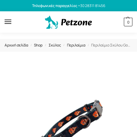
Τηλεφωνικές παραγγελίες
+30 28311 81456
0
Αρχική σελίδα
Shop
Σκύλος
Περιλαίμια
Περιλαίμιο Σκύλου GoGet Με Πλαστικό Κλιπ Clownfish M 2×35-55cm
/
/
/
/