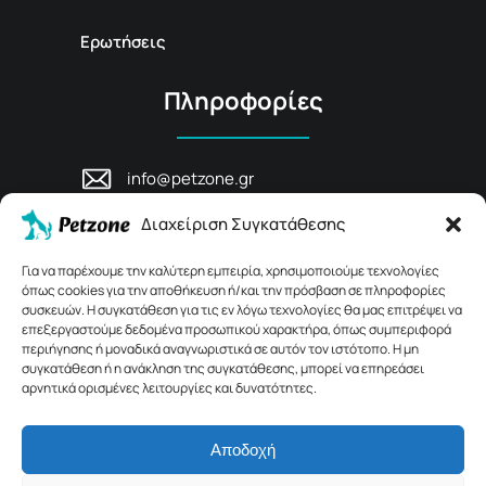
Ερωτήσεις
Πληροφορίες
info@petzone.gr
Λεωφ. Μάχης Κρήτης 125, 74100,
Διαχείριση Συγκατάθεσης
Ρέθυμνο, Κρήτη
+30 28311 81456
Για να παρέχουμε την καλύτερη εμπειρία, χρησιμοποιούμε τεχνολογίες
όπως cookies για την αποθήκευση ή/και την πρόσβαση σε πληροφορίες
συσκευών. Η συγκατάθεση για τις εν λόγω τεχνολογίες θα μας επιτρέψει να
επεξεργαστούμε δεδομένα προσωπικού χαρακτήρα, όπως συμπεριφορά
περιήγησης ή μοναδικά αναγνωριστικά σε αυτόν τον ιστότοπο. Η μη
συγκατάθεση ή η ανάκληση της συγκατάθεσης, μπορεί να επηρεάσει
αρνητικά ορισμένες λειτουργίες και δυνατότητες.
Αποδοχή