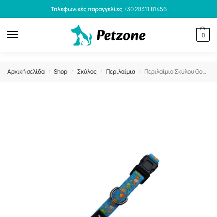
Τηλεφωνικές παραγγελίες
+30 28311 81456
0
Αρχική σελίδα
Shop
Σκύλος
Περιλαίμια
Περιλαίμιο Σκύλου GoGet Με Πλαστικό Κλιπ Candies M 2×35-55cm
/
/
/
/