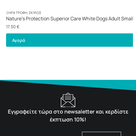
ΞΗΡΆ ΤΡΟΦΉ
,
ΣΚΎΛΟΣ
Nature’s Protection Superior Care White Dogs Adult Small 
1,5kg
17.30
€
Αγορά
Εγγραφείτε τώρα στο newsaletter και κερδίστε
έκπτωση 10%!