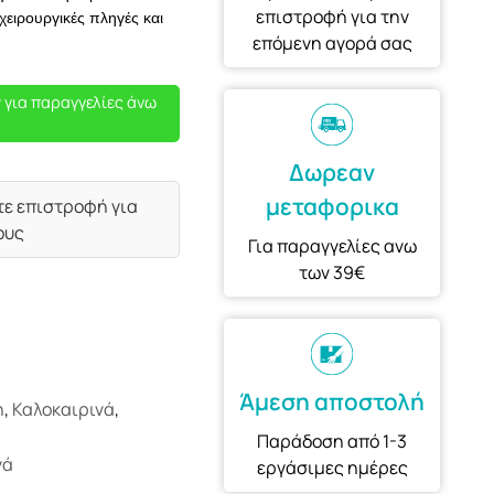
επιστροφή για την
χειρουργικές πληγές και
επόμενη αγορά σας
 για παραγγελίες άνω
Δωρεαν
μεταφορικα
τε επιστροφή για
ους
Για παραγγελίες ανω
των 39€
Άμεση αποστολή
η
,
Καλοκαιρινά
,
Παράδοση από 1-3
νά
εργάσιμες ημέρες