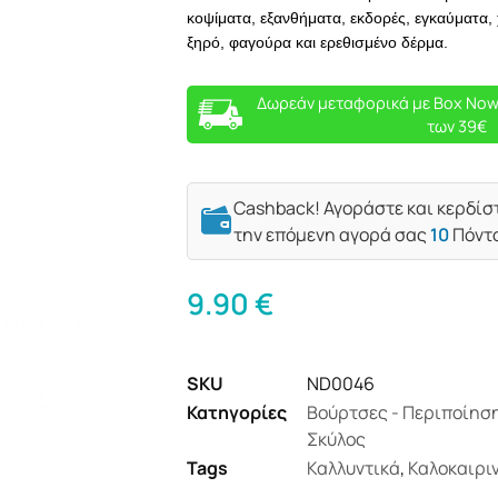
κοψίματα, εξανθήματα, εκδορές, εγκαύματα, 
ξηρό, φαγούρα και ερεθισμένο δέρμα.
Δωρεάν μεταφορικά με Box Now
των 39€
Cashback! Αγοράστε και κερδίσ
την επόμενη αγορά σας
10
Πόντ
9.90
€
SKU
ND0046
Κατηγορίες
Βούρτσες - Περιποίησ
Σκύλος
Tags
Καλλυντικά
,
Καλοκαιρι