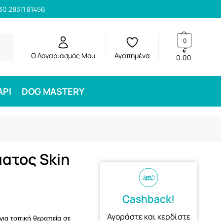
30 28311 81456
ηση
0
€
Ο Λογαριασμός Μου
Αγαπημένα
0.00
ΑΡΙ
DOG MASTERY
ματος Skin
Cashback!
Αγοράστε και κερδίστε
 για τοπική θεραπεία σε