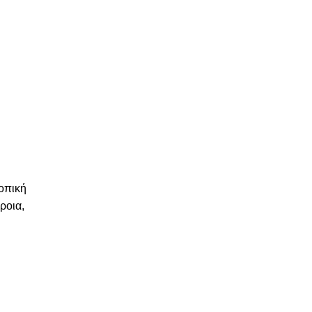
οπική
ροια,