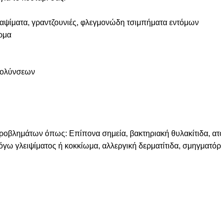
αψίματα, γραντζουνιές, φλεγμονώδη τσιμπήματα εντόμων
ρμα
μολύνσεων
οβλημάτων όπως: Επίπονα σημεία, βακτηριακή θυλακίτιδα, ατ
λόγω γλειψίματος ή κοκκίωμα, αλλεργική δερματίτιδα, σμηγματόρ