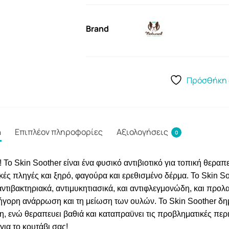
Brand
Πρόσθήκη 
ή
Επιπλέον πληροφορίες
Αξιολογήσεις
0
 Skin Soother είναι ένα φυσικό αντιβιοτικό για τοπική θεραπε
κές πληγές και ξηρό, φαγούρα και ερεθισμένο δέρμα. Το Skin So
ντιβακτηριακά, αντιμυκητιασικά, και αντιφλεγμονώδη, και προλα
ήγορη ανάρρωση και τη μείωση των ουλών. Το Skin Soother δη
ση, ενώ θεραπευει βαθιά και καταπραϋνει τις προβληματικές περ
ια το κουτάβι σας!