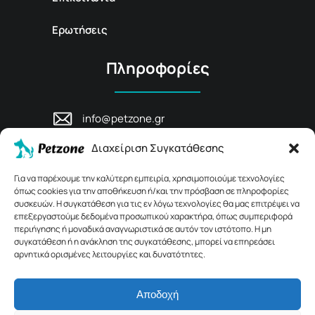
Ερωτήσεις
Πληροφορίες
info@petzone.gr
Λεωφ. Μάχης Κρήτης 125, 74100,
Διαχείριση Συγκατάθεσης
Ρέθυμνο, Κρήτη
+30 28311 81456
Για να παρέχουμε την καλύτερη εμπειρία, χρησιμοποιούμε τεχνολογίες
όπως cookies για την αποθήκευση ή/και την πρόσβαση σε πληροφορίες
συσκευών. Η συγκατάθεση για τις εν λόγω τεχνολογίες θα μας επιτρέψει να
επεξεργαστούμε δεδομένα προσωπικού χαρακτήρα, όπως συμπεριφορά
περιήγησης ή μοναδικά αναγνωριστικά σε αυτόν τον ιστότοπο. Η μη
συγκατάθεση ή η ανάκληση της συγκατάθεσης, μπορεί να επηρεάσει
αρνητικά ορισμένες λειτουργίες και δυνατότητες.
Αποδοχή