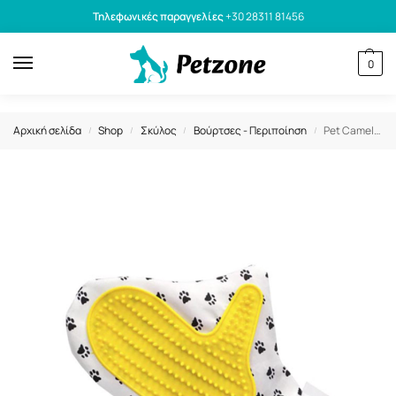
Τηλεφωνικές παραγγελίες
+30 28311 81456
0
Αρχική σελίδα
Shop
Σκύλος
Βούρτσες - Περιποίηση
Pet Camelot Γάντια Περιποίησης Με Σχέδια
/
/
/
/