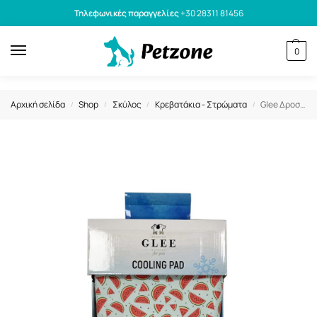
Τηλεφωνικές παραγγελίες
+30 28311 81456
0
Αρχική σελίδα
Shop
Σκύλος
Κρεβατάκια - Στρώματα
Glee Δροσιστικό Στρωματάκι Στρόγγυλο Καρπούζι 60cm
/
/
/
/