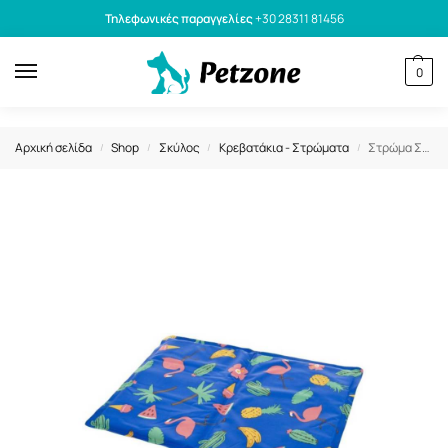
Τηλεφωνικές παραγγελίες
+30 28311 81456
0
Αρχική σελίδα
Shop
Σκύλος
Κρεβατάκια - Στρώματα
Στρώμα Σκύλου Δροσιστικό Μπλε Με Φρούτα XL 90x80cm
/
/
/
/