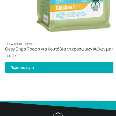
ΞΗΡΆ ΤΡΟΦΉ
,
ΣΚΎΛΟΣ
Oasy Ξηρά Τροφή για Κουτάβια Μικρόσωμων Φυλών με Κο
17.00
€
Περισσότερα