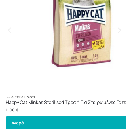
ΓΆΤΑ
,
ΞΗΡΆ ΤΡΟΦΉ
Happy Cat Minkas Sterilised Τροφή Για Στειρωμένες Γάτες 
11.00
€
Αγορά