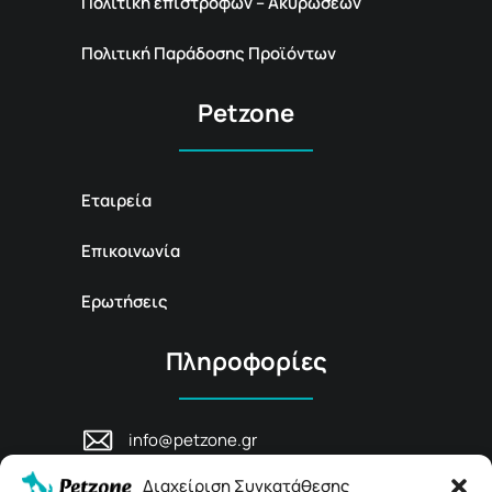
Πολιτική επιστροφών – Ακυρώσεων
Πολιτική Παράδοσης Προϊόντων
Petzone
Εταιρεία
Επικοινωνία
Ερωτήσεις
Πληροφορίες
info@petzone.gr
Λεωφ. Μάχης Κρήτης 125, 74100,
Διαχείριση Συγκατάθεσης