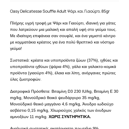
Oasy Delicatesse Souffle Adult Ψάρι και Γιαούρτι 85gr
Πλήρης υγρή τροφή με Ψάρι και Γιαούρτι, ιδανική για γάτες
που λατρεύουν μια μαλακή και απαλή υφή στο γεύμα τους.
Με ιδιαίτερη επιφάνεια σαν σουφλέ, και ένα γεμιστό κέντρο
με κομματάκια κρέατος για ένα πολύ θρεπτικό και νόστιμο
γεύμα!
Συστατικά: κρέατα και υποπροϊόντα ζώων (37%), ιχθύες και
υποπροϊόντα ιχθύων (ψάρια 4%), γάλα και γαλακτο-κομικά
προϊόντα (γιαούρτι 4%), έλαια και λίπη, ανόργανες πρώτες
ύλες ζωοτροφών.
Διατροφικά Πρόσθετα: Βιταμίνη D3 230 IU/kg, Βιταμίνη Ε 30
mg/kg, Μονοϋδρικό θειικό ψευδάργυρο 35 mg/kg,
Μονοϋδρικό θειικό μαγγάνιο 4,6 mg/kg, Άνυδρο ιωδιούχο
ασβέστιο 0,15 mg/kg, Χλωριούχος χαλκός των ένυδρων
αμινοξέων 11 mg/kg.
ΧΩΡΙΣ ΣΥΝΤΗΡΗΤΙΚΑ.
Αναλυτικά συστατικά: ακατέργαστη πρωτεΐνη 9%,