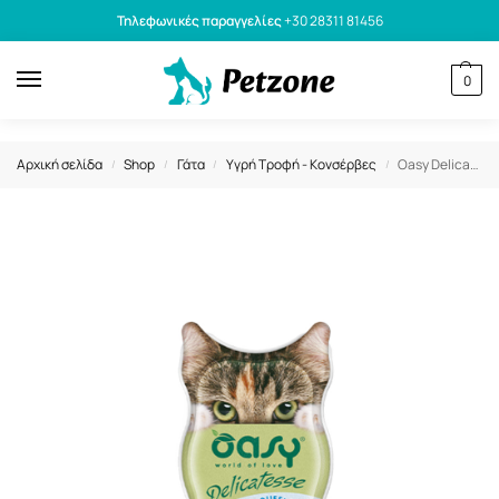
Τηλεφωνικές παραγγελίες
+30 28311 81456
0
Αρχική σελίδα
Shop
Γάτα
Υγρή Τροφή - Κονσέρβες
Oasy Delicatesse Souffle Adult Ψάρι και Γιαούρτι 85gr
/
/
/
/