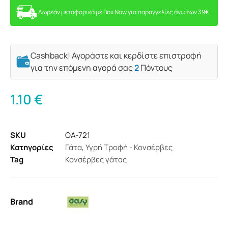
Δωρεάν μεταφορικά με Box Now για παραγγελίες άνω των 39€
Cashback! Αγοράστε και κερδίστε επιστροφή
για την επόμενη αγορά σας
2
Πόντους
1.10
€
SKU
OA-721
Κατηγορίες
Γάτα
,
Υγρή Τροφή - Κονσέρβες
Tag
Κονσέρβες γάτας
Brand