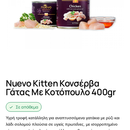
Nuevo Kitten Κονσέρβα
Γάτας Με Κοτόπουλο 400gr
Σε απόθεμα
Υγρή τροφή κατάλληλη για αναπτυσσόμενα γατάκια μ
ε ρύζι και
λάδι σολομού π
λούσια σε υγιείς πρωτεΐνες, μ
ε ισορροπημένο