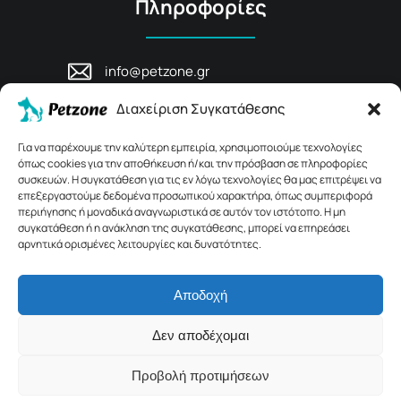
Πληροφορίες
info@petzone.gr
Λεωφ. Μάχης Κρήτης 125, 74100,
Διαχείριση Συγκατάθεσης
Ρέθυμνο, Κρήτη
+30 28311 81456
Για να παρέχουμε την καλύτερη εμπειρία, χρησιμοποιούμε τεχνολογίες
όπως cookies για την αποθήκευση ή/και την πρόσβαση σε πληροφορίες
συσκευών. Η συγκατάθεση για τις εν λόγω τεχνολογίες θα μας επιτρέψει να
επεξεργαστούμε δεδομένα προσωπικού χαρακτήρα, όπως συμπεριφορά
περιήγησης ή μοναδικά αναγνωριστικά σε αυτόν τον ιστότοπο. Η μη
συγκατάθεση ή η ανάκληση της συγκατάθεσης, μπορεί να επηρεάσει
αρνητικά ορισμένες λειτουργίες και δυνατότητες.
Αποδοχή
© 2026 Petzone.gr – All Rights Reserved.
Δεν αποδέχομαι
Crafted with ♡ by
Solvit I.T. Solutions & Consulting
Προβολή προτιμήσεων