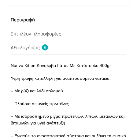
Περιγραφή
Επιπλέον πληροφορίες
Αξιολογήσεις
0
Nuevo Kitten Κονσέρβα Γάτας Με Κοτόπουλο 400gr
Υγρή τροφή κατάλληλη για αναπτυσσόμενα γατάκια:
– Με ρύζι και λάδι σολομού
– Πλούσια σε υγιείς πρωτεΐνες
– Με ισορροπημένο μίγμα πρωτεϊνών, λιπών, μετάλλων και
βιταμινών για υγιή ανάπτυξη
– Ενισχύει το ανοσοποιητικό σύστημα και αυξάνει τη φυσική