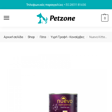
Τηλεφωνικές παραγγελίες
+30 28311 81456
0
Αρχική σελίδα
Shop
Γάτα
Υγρή Τροφή - Κονσέρβες
Nuevo Kitten Κονσέρβα Γάτας Με Κοτόπουλο 400gr
/
/
/
/