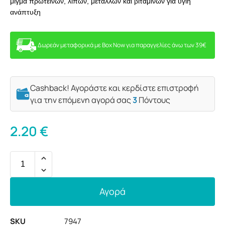
μίγμα πρωτεϊνών, λιπών, μετάλλων και βιταμινών για υγιή
ανάπτυξη
Δωρεάν μεταφορικά με Box Now για παραγγελίες άνω των 39€
Cashback! Αγοράστε και κερδίστε επιστροφή
για την επόμενη αγορά σας
3
Πόντους
2.20
€
Αγορά
SKU
7947