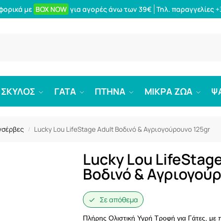
φορικά με
BOX NOW
για αγορές άνω των 39€
Τηλ. παραγγελίες
+
Αναζήτ
ΣΚΥΛΟΣ
ΓΑΤΑ
ΠΤΗΝΑ
ΜΙΚΡΑ ΖΩΑ
Ψ
νσέρβες
Lucky Lou LifeStage Adult Βοδινό & Αγριογούρουνο 125gr
/
Lucky Lou LifeStage
Βοδινό & Αγριογούρ
Σε απόθεμα
Πλήρης Ολιστική Υγρή Τροφή για Γάτες, με