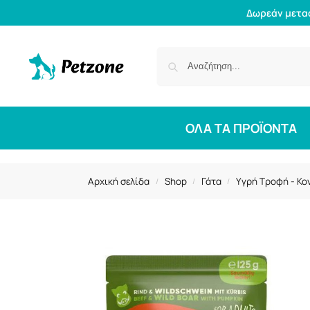
Δωρεάν μετα
ΟΛΑ ΤΑ ΠΡΟΪΟΝΤΑ
Αρχική σελίδα
Shop
Γάτα
Υγρή Τροφή - Κο
/
/
/