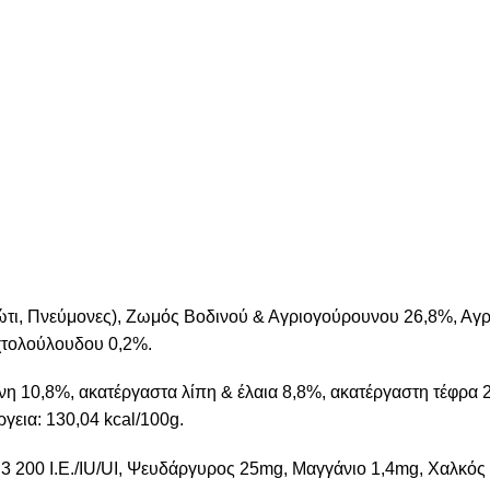
κώτι, Πνεύμονες), Ζωμός Βοδινού & Αγριογούρουνου 26,8%, Αγ
χτολούλουδου 0,2%.
νη 10,8%, ακατέργαστα λίπη & έλαια 8,8%, ακατέργαστη τέφρα 
γεια: 130,04 kcal/100g.
D3 200 I.E./IU/UI, Ψευδάργυρος 25mg, Μαγγάνιο 1,4mg, Χαλκός