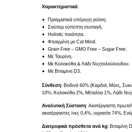
Χαρακτηριστικά
:
Πραγματικά υπέροχη γεύση.
Σούπερ εύπεπτη συνταγή.
Holistic ποιότητα.
Φτιαγμένη με Cat Mind.
Grain Free – GMO Free – Sugar Free.
Με Ταυρίνη.
Με Κολοκύθα & Λάδι Νυχτολούλουδου.
Με Βιταμίνη D3.
Σύνθεση
: Βοδινό 60% (Καρδιά, Μύες, Συ
10%, Κολοκύθα 2%, Μέταλλα 1%, Λάδι Νυ
Αναλυτική Σύσταση
: Ακατέργαστη πρωτεΐ
ακατέργαστες ίνες 0,4%, υγρασία 74%. Ενέρ
Διατροφικά πρόσθετα ανά kg
: Βιταμίνη 