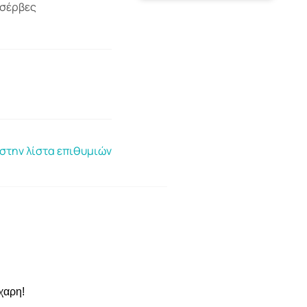
νσέρβες
στην λίστα επιθυμιών
χαρη!