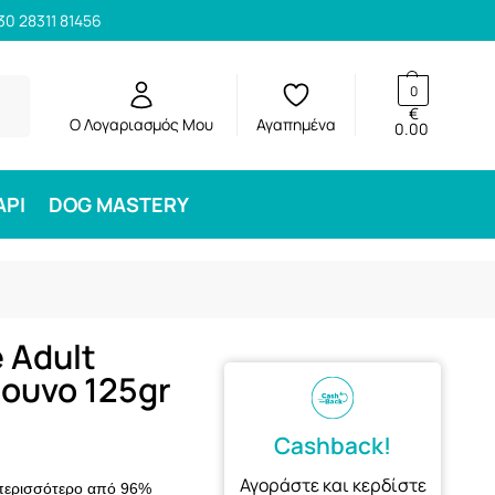
30 28311 81456
ηση
0
€
Ο Λογαριασμός Μου
Αγαπημένα
0.00
ΑΡΙ
DOG MASTERY
 Adult
ουνο 125gr
Cashback!
Αγοράστε και κερδίστε
 περισσότερο από 96%