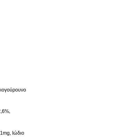
ριογούρουνο
2,6%,
 1mg, Ιώδιο