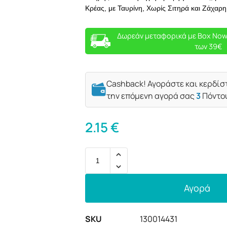
Κρέας, με Ταυρίνη, Χωρίς Σιτηρά και Ζάχαρη
Δωρεάν μεταφορικά με Box Now
των 39€
Cashback! Αγοράστε και κερδίσ
την επόμενη αγορά σας
3
Πόντο
2.15
€
Αγορά
SKU
130014431