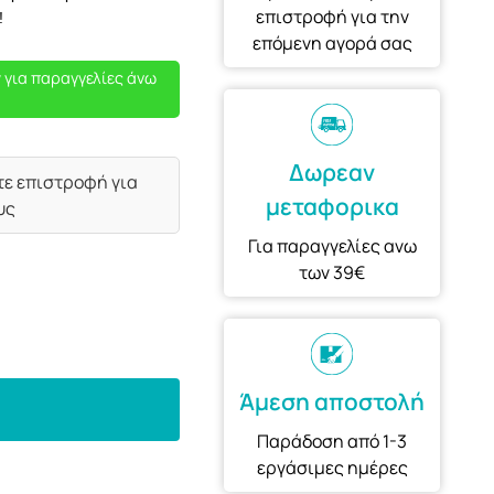
επιστροφή για την
!
επόμενη αγορά σας
 για παραγγελίες άνω
Δωρεαν
τε επιστροφή για
μεταφορικα
υς
Για παραγγελίες ανω
των 39€
Άμεση αποστολή
Παράδοση από 1-3
εργάσιμες ημέρες