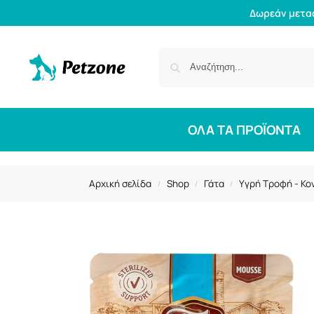
Δωρεάν μετα
ΟΛΑ ΤΑ ΠΡΟΪΟΝΤΑ
Αρχική σελίδα
Shop
Γάτα
Υγρή Τροφή - Κο
/
/
/