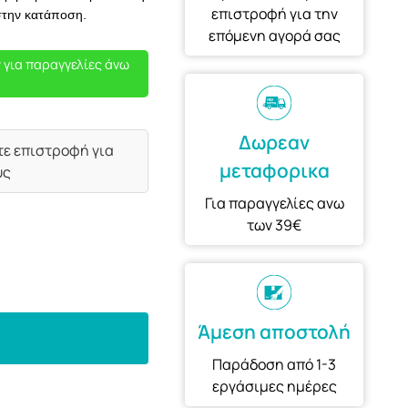
επιστροφή για την
στην κατάποση.
επόμενη αγορά σας
 για παραγγελίες άνω
Δωρεαν
τε επιστροφή για
μεταφορικα
υς
Για παραγγελίες ανω
των 39€
Άμεση αποστολή
Παράδοση από 1-3
εργάσιμες ημέρες