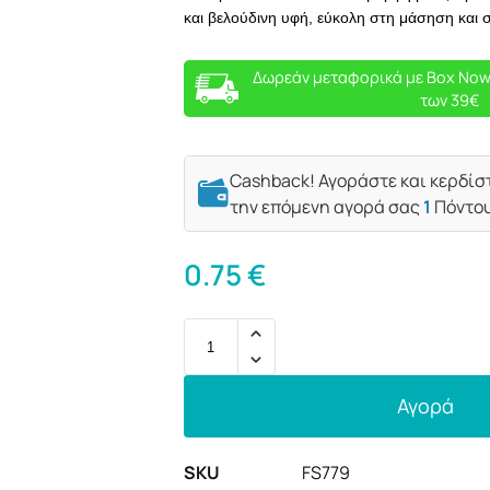
και βελούδινη υφή, εύκολη στη μάσηση και 
Δωρεάν μεταφορικά με Box Now
των 39€
Cashback! Αγοράστε και κερδίσ
την επόμενη αγορά σας
1
Πόντο
0.75
€
Αγορά
SKU
FS779