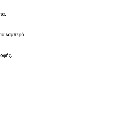
τα,
για λαμπερό
ροφής.