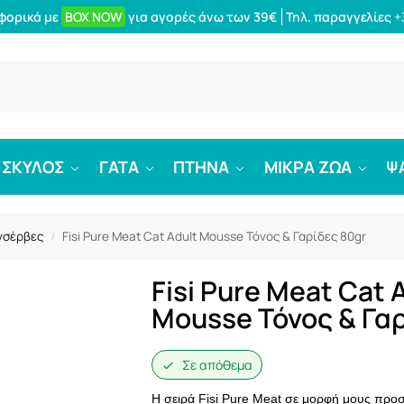
φορικά με
BOX NOW
για αγορές άνω των 39€
Τηλ. παραγγελίες
+
Αναζήτ
ΣΚΥΛΟΣ
ΓΑΤΑ
ΠΤΗΝΑ
ΜΙΚΡΑ ΖΩΑ
Ψ
νσέρβες
Fisi Pure Meat Cat Adult Mousse Τόνος & Γαρίδες 80gr
/
Fisi Pure Meat Cat 
Mousse Τόνος & Γαρ
Σε απόθεμα
Η σειρά Fisi Pure Meat σε μορφή μους προσφ