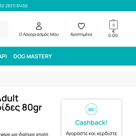
30 28311 81456
ηση
0
€
Ο Λογαριασμός Μου
Αγαπημένα
0.00
ΑΡΙ
DOG MASTERY
Adult
ίδες 80gr
Cashback!
Αγοράστε και κερδίστε
έρει μια ιδιαίτερα απαλή