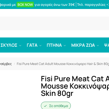
φορικά με
BOX NOW
για αγορές άνω των 39€
Τηλ. παραγγελίες
+
Αναζήτ
ΣΚΥΛΟΣ
ΓΑΤΑ
ΠΤΗΝΑ
ΜΙΚΡΑ ΖΩΑ
Ψ
νσέρβες
Fisi Pure Meat Cat Adult Mousse Κοκκινόψαρο Hair & Skin 80
/
Fisi Pure Meat Cat 
Mousse Κοκκινόψαρ
Skin 80gr
Σε απόθεμα