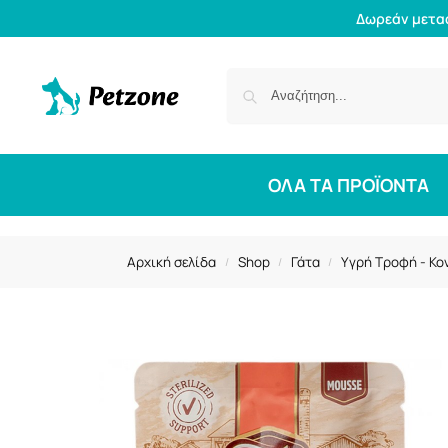
Δωρεάν μετα
ΟΛΑ ΤΑ ΠΡΟΪΟΝΤΑ
Αρχική σελίδα
Shop
Γάτα
Υγρή Τροφή - Κο
/
/
/