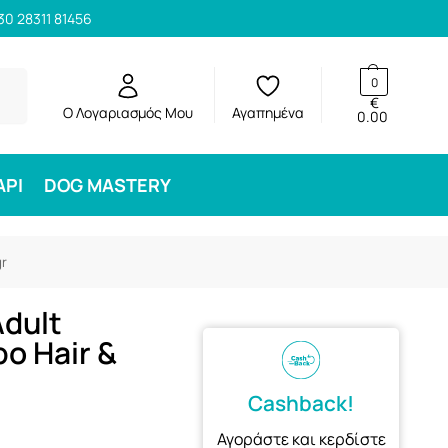
30 28311 81456
ηση
0
€
Ο Λογαριασμός Μου
Αγαπημένα
0.00
ΑΡΙ
DOG MASTERY
gr
Adult
ο Hair &
Cashback!
Αγοράστε και κερδίστε