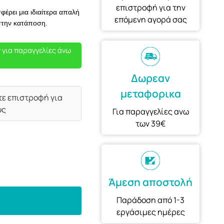
επιστροφή για την
έρει μια ιδιαίτερα απαλή
επόμενη αγορά σας
στην κατάποση.
 για παραγγελίες άνω
Δωρεαν
μεταφορικα
τε επιστροφή για
υς
Για παραγγελίες ανω
των 39€
Άμεση αποστολή
Παράδοση από 1-3
εργάσιμες ημέρες