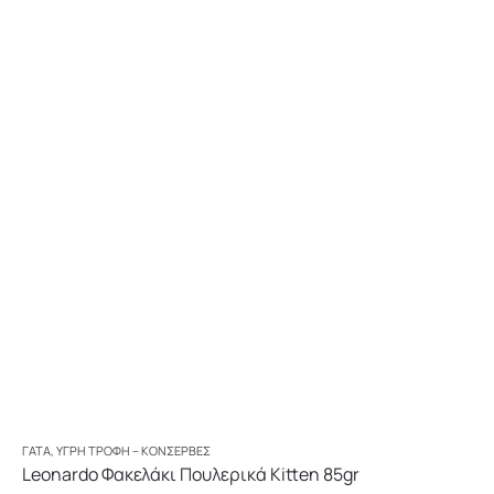
ΓΆΤΑ
,
ΥΓΡΉ ΤΡΟΦΉ – ΚΟΝΣΈΡΒΕΣ
Leonardo Φακελάκι Πουλερικά Kitten 85gr