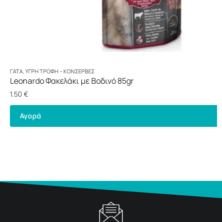
ΓΆΤΑ
,
ΥΓΡΉ ΤΡΟΦΉ – ΚΟΝΣΈΡΒΕΣ
Leonardo Φακελάκι με Βοδινό 85gr
1.50
€
Αγορά