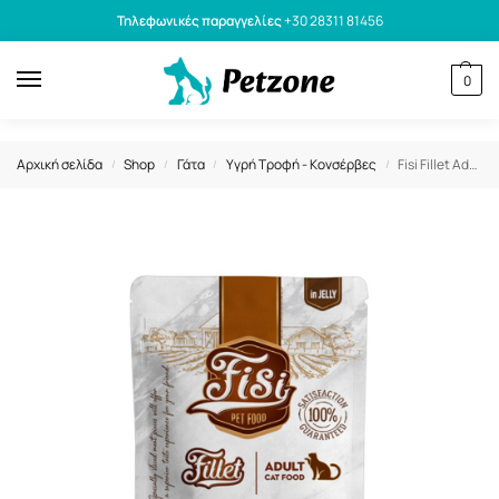
Τηλεφωνικές παραγγελίες
+30 28311 81456
0
Αρχική σελίδα
Shop
Γάτα
Υγρή Τροφή - Κονσέρβες
Fisi Fillet Adult Cat Γαλοπούλα σε ζελέ 85gr
/
/
/
/