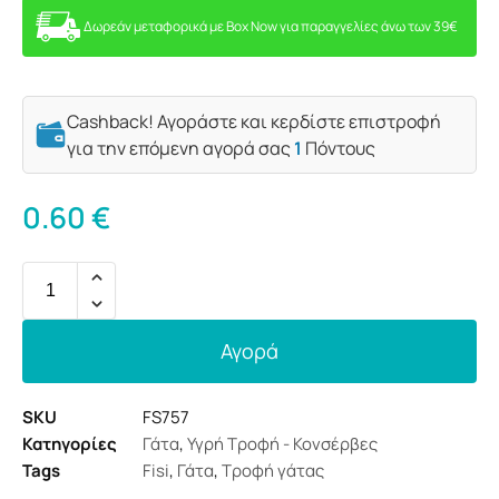
Δωρεάν μεταφορικά με Box Now για παραγγελίες άνω των 39€
Cashback! Αγοράστε και κερδίστε επιστροφή
για την επόμενη αγορά σας
1
Πόντους
0.60
€
Αγορά
SKU
FS757
Κατηγορίες
Γάτα
,
Υγρή Τροφή - Κονσέρβες
Tags
Fisi
,
Γάτα
,
Τροφή γάτας