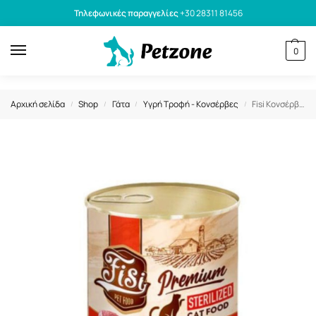
Τηλεφωνικές παραγγελίες
+30 28311 81456
0
Αρχική σελίδα
Shop
Γάτα
Υγρή Τροφή - Κονσέρβες
Fisi Κονσέρβα Γάτας Adult Sterilised Μοσχάρι Pate 400gr
/
/
/
/