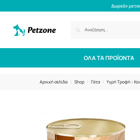
Δωρεάν μετα
ΟΛΑ ΤΑ ΠΡΟΪΟΝΤΑ
Αρχική σελίδα
Shop
Γάτα
Υγρή Τροφή - Κο
/
/
/