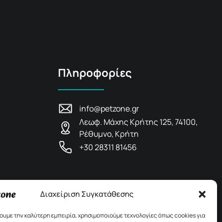
Πληροφορίες
info@petzone.gr
Λεωφ. Μάχης Κρήτης 125, 74100,
Ρέθυμνο, Κρήτη
+30 28311 81456
Διαχείριση Συγκατάθεσης
χουμε την καλύτερη εμπειρία, χρησιμοποιούμε τεχνολογίες όπως cookies για