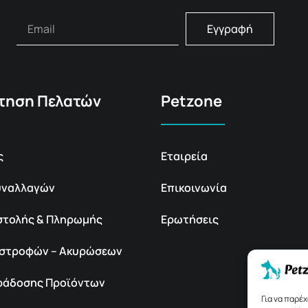
Εγγραφή
τηση Πελατών
Petzone
ς
Εταιρεία
υναλλαγών
Επικοινωνία
στολής & Πληρωμής
Ερωτήσεις
πιστροφών – Ακυρώσεων
αράδοσης Προϊόντων
Για να παρέ