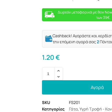
Δωρεάν μεταφορικά με Box Now
των 39€
Cashback! Αγοράστε και κερδίσ
την επόμενη αγορά σας
2
Πόντο
1.20
€
Αγορά
SKU
FS201
Κατηγορίες
Γάτα
,
Υγρή Τροφή - Κο