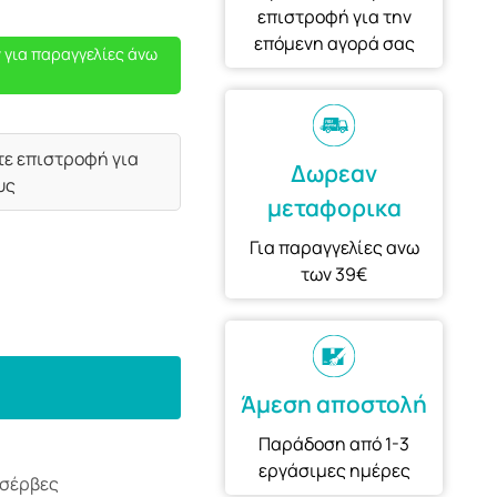
επιστροφή για την
επόμενη αγορά σας
 για παραγγελίες άνω
τε επιστροφή για
Δωρεαν
υς
μεταφορικα
Για παραγγελίες ανω
των 39€
Άμεση αποστολή
Παράδοση από 1-3
εργάσιμες ημέρες
νσέρβες