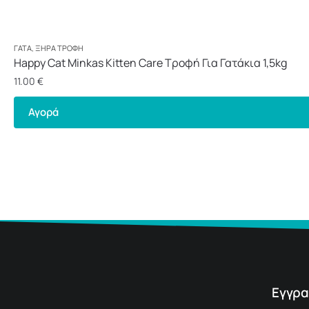
ΓΆΤΑ
,
ΞΗΡΆ ΤΡΟΦΉ
Happy Cat Minkas Kitten Care Τροφή Για Γατάκια 1,5kg
11.00
€
Αγορά
Εγγρα