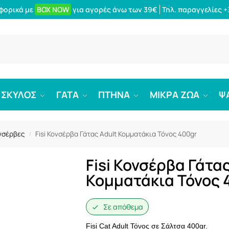
φορικά με
BOX NOW
για αγορές άνω των 39€
Τηλ. παραγγελίες
+
Αναζήτ
ΣΚΥΛΟΣ
ΓΑΤΑ
ΠΤΗΝΑ
ΜΙΚΡΑ ΖΩΑ
Ψ
νσέρβες
Fisi Κονσέρβα Γάτας Adult Κομματάκια Τόνος 400gr
/
Fisi Κονσέρβα Γάτας
Κομματάκια Τόνος 
Σε απόθεμα
Fisi Cat Adult Τόνος σε Σάλτσα 400gr.