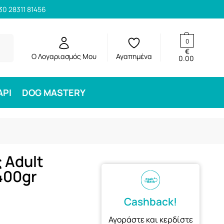
30 28311 81456
ηση
0
€
Ο Λογαριασμός Μου
Αγαπημένα
0.00
ΑΡΙ
DOG MASTERY
 Adult
400gr
Cashback!
Αγοράστε και κερδίστε