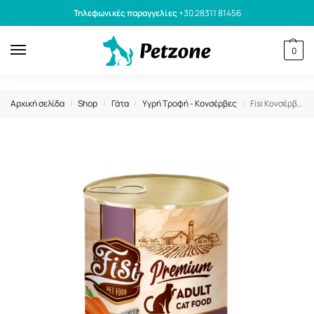
Τηλεφωνικές παραγγελίες
+30 28311 81456
0
Αρχική σελίδα
Shop
Γάτα
Υγρή Τροφή - Κονσέρβες
Fisi Κονσέρβα Γάτας Adult Κομματάκια Σολομός Σαρδέλα και Καρότα 400gr
/
/
/
/