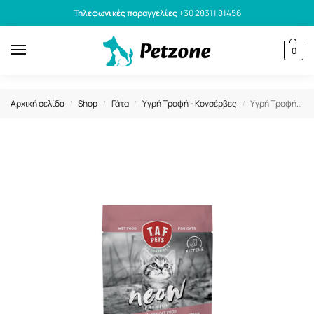
Τηλεφωνικές παραγγελίες
+30 28311 81456
0
Αρχική σελίδα
Shop
Γάτα
Υγρή Τροφή - Κονσέρβες
Υγρή Τροφή Γάτας Taf Neow Kitten με Κοτόπουλο 80gr
/
/
/
/