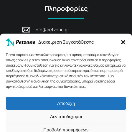
Πληροφορίες
info@petzone.gr
Λεωφ. Μάχης Κρήτης 125, 74100,
Διαχείριση Συγκατάθεσης
Ρέθυμνο, Κρήτη
+30 28311 81456
Για να παρέχουμε την καλύτερη εμπειρία, χρησιμοποιούμε τεχνολογίες
όπως cookies για την αποθήκευση ή/και την πρόσβαση σε πληροφορίες
συσκευών. Η συγκατάθεση για τις εν λόγω τεχνολογίες θα μας επιτρέψει να
επεξεργαστούμε δεδομένα προσωπικού χαρακτήρα, όπως συμπεριφορά
περιήγησης ή μοναδικά αναγνωριστικά σε αυτόν τον ιστότοπο. Η μη
συγκατάθεση ή η ανάκληση της συγκατάθεσης, μπορεί να επηρεάσει
αρνητικά ορισμένες λειτουργίες και δυνατότητες.
Αποδοχή
© 2026 Petzone.gr – All Rights Reserved.
Δεν αποδέχομαι
Crafted with ♡ by
Solvit I.T. Solutions & Consulting
Προβολή προτιμήσεων