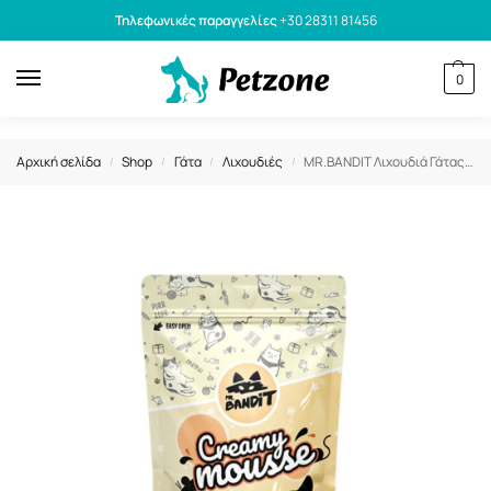
Τηλεφωνικές παραγγελίες
+30 28311 81456
0
Αρχική σελίδα
Shop
Γάτα
Λιχουδιές
MR.BANDIT Λιχουδιά Γάτας Με Κοτόπουλο Creamy Mousse Chicken 60gr
/
/
/
/