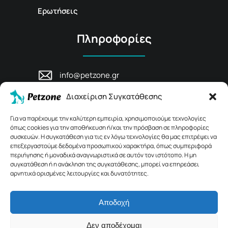
Ερωτήσεις
Πληροφορίες
info@petzone.gr
Λεωφ. Μάχης Κρήτης 125, 74100,
Διαχείριση Συγκατάθεσης
Ρέθυμνο, Κρήτη
+30 28311 81456
Για να παρέχουμε την καλύτερη εμπειρία, χρησιμοποιούμε τεχνολογίες
όπως cookies για την αποθήκευση ή/και την πρόσβαση σε πληροφορίες
συσκευών. Η συγκατάθεση για τις εν λόγω τεχνολογίες θα μας επιτρέψει να
επεξεργαστούμε δεδομένα προσωπικού χαρακτήρα, όπως συμπεριφορά
περιήγησης ή μοναδικά αναγνωριστικά σε αυτόν τον ιστότοπο. Η μη
συγκατάθεση ή η ανάκληση της συγκατάθεσης, μπορεί να επηρεάσει
αρνητικά ορισμένες λειτουργίες και δυνατότητες.
Αποδοχή
© 2026 Petzone.gr – All Rights Reserved.
Δεν αποδέχομαι