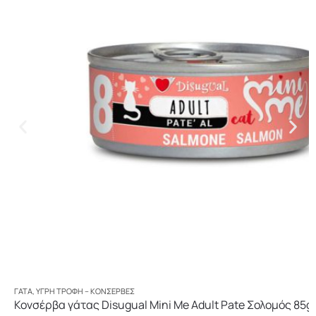
ΓΆΤΑ
,
ΥΓΡΉ ΤΡΟΦΉ – ΚΟΝΣΈΡΒΕΣ
Κονσέρβα γάτας Disugual Mini Me Adult Pate Σολομός 85g