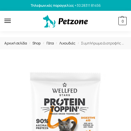
Τηλεφωνικές παραγγελίες
+30 28311 81456
0
Αρχική σελίδα
Shop
Γάτα
Λιχουδιές
Συμπλήρωμα Διατροφής Wellfed F.D. Protein Toppin’ Egg Yolk & Pumpkin 6gr
/
/
/
/