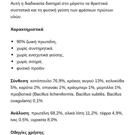
Αυτή η διαδικασία διατηρεί στο μέγιστο τα θρεπτικά
συστατικά και τη φυσική γεύση των φρέσκων πρώτων
υλών.
Χαρακτηριστικά
:
90% ζωική πρωτεΐνη,
χωρίς συντηρητικά,
χωρίς ενισχυτικά γεύσης,
χωρίς σιτηρά,
φυσικό προϊόν
Σύνθεση
: κοτόπουλο 76,9%, κρόκος αυγού 13%, κολοκύθα
5%, καρότα 2%, σπανάκι 1%, κράνμπερι 1%, μύρτιλλα 1%,
προβιοτικά (Bacillus licheniformis, Bacillus subtilis, Bacillus
coagulans) 0,1%
Ανάλυση
: πρωτεΐνη 68,2%, ολικά λίπη 11,2%, τέφρα 4,9%,
ίνες 0,5%, υγρασία 8,0%
Οδηγίες χρήσης
: