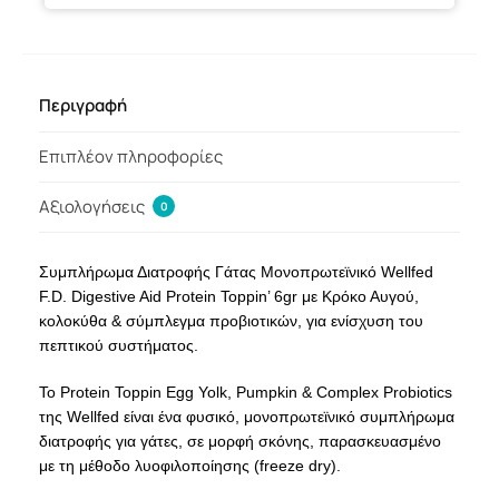
Περιγραφή
Επιπλέον πληροφορίες
Αξιολογήσεις
0
Συμπλήρωμα Διατροφής Γάτας Μονοπρωτεϊνικό Wellfed
F.D. Digestive Aid Protein Toppin’ 6gr με Κρόκο Αυγού,
κολοκύθα & σύμπλεγμα προβιοτικών, για ενίσχυση του
πεπτικού συστήματος.
Το Protein Toppin Egg Yolk, Pumpkin & Complex Probiotics
της Wellfed είναι ένα φυσικό, μονοπρωτεϊνικό συμπλήρωμα
διατροφής για γάτες, σε μορφή σκόνης, παρασκευασμένο
με τη μέθοδο λυοφιλοποίησης (freeze dry).