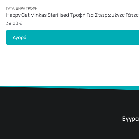
ΓΆΤΑ
,
ΞΗΡΆ ΤΡΟΦΉ
Happy Cat Minkas Sterilised Τροφή Για Στειρωμένες Γάτες
39.00
€
Αγορά
Εγγρα