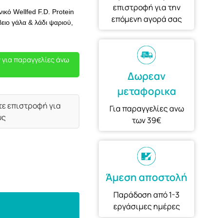
επιστροφή για την
ό Wellfed F.D. Protein
επόμενη αγορά σας
ειο γάλα & λάδι ψαριού,
 για παραγγελίες άνω
Δωρεαν
μεταφορικα
τε επιστροφή για
Για παραγγελίες ανω
υς
των 39€
Άμεση αποστολή
Παράδοση από 1-3
εργάσιμες ημέρες