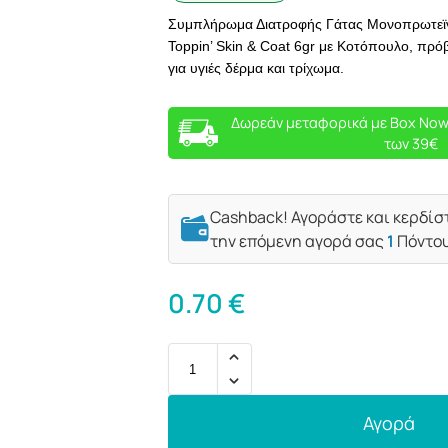
Συμπλήρωμα Διατροφής Γάτας Μονοπρωτεϊνικ
Toppin’ Skin & Coat 6gr με Κοτόπουλο, πρόβ
για υγιές δέρμα και τρίχωμα.
Δωρεάν μεταφορικά με Box Now
των 39€
Cashback! Αγοράστε και κερδίσ
την επόμενη αγορά σας
1
Πόντο
0.70
€
Αγορά