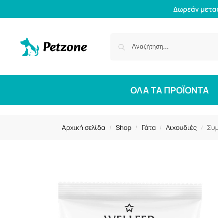
Δωρεάν μετα
ΟΛΑ ΤΑ ΠΡΟΪΟΝΤΑ
Αρχική σελίδα
Shop
Γάτα
Λιχουδιές
Συμ
/
/
/
/