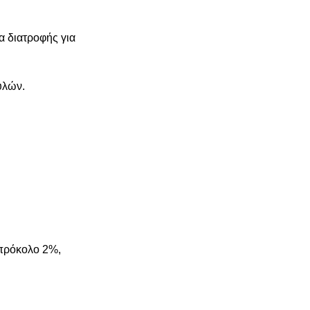
α διατροφής για
υλών.
μπρόκολο 2%,