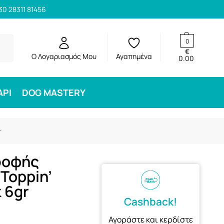
30 28311 81456
ηση
0
€
Ο Λογαριασμός Μου
Αγαπημένα
0.00
ΑΡΙ
DOG MASTERY
r
ροφής
 Toppin’
 6gr
Cashback!
Αγοράστε και κερδίστε