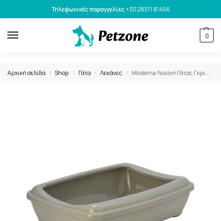
Τηλεφωνικές παραγγελίες
+30 28311 81456
0
Αρχική σελίδα
Shop
Γάτα
Λεκάνες
Moderna Λεκάνη Γάτας Γκρι 57cm x 37cm
/
/
/
/