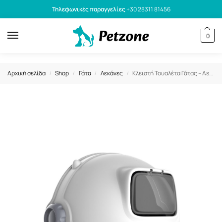
Τηλεφωνικές παραγγελίες
+30 28311 81456
0
Αρχική σελίδα
Shop
Γάτα
Λεκάνες
Κλειστή Τουαλέτα Γάτας – Astronaut 55,4x49x41,7cm Γκρι
/
/
/
/