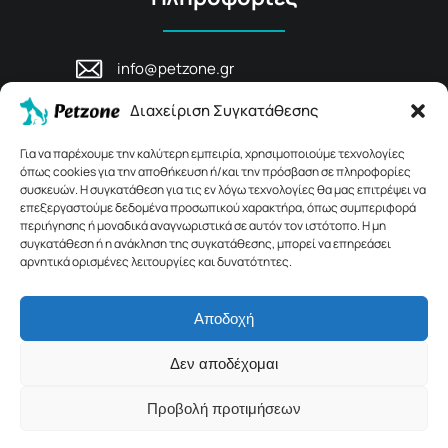
info@petzone.gr
Λεωφ. Μάχης Κρήτης 125, 74100,
Διαχείριση Συγκατάθεσης
Ρέθυμνο, Κρήτη
+30 28311 81456
Για να παρέχουμε την καλύτερη εμπειρία, χρησιμοποιούμε τεχνολογίες
όπως cookies για την αποθήκευση ή/και την πρόσβαση σε πληροφορίες
συσκευών. Η συγκατάθεση για τις εν λόγω τεχνολογίες θα μας επιτρέψει να
επεξεργαστούμε δεδομένα προσωπικού χαρακτήρα, όπως συμπεριφορά
περιήγησης ή μοναδικά αναγνωριστικά σε αυτόν τον ιστότοπο. Η μη
συγκατάθεση ή η ανάκληση της συγκατάθεσης, μπορεί να επηρεάσει
αρνητικά ορισμένες λειτουργίες και δυνατότητες.
Αποδοχή
© 2026 Petzone.gr – All Rights Reserved.
Δεν αποδέχομαι
Crafted with ♡ by
Solvit I.T. Solutions & Consulting
Προβολή προτιμήσεων