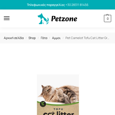
Τηλεφωνικές παραγγελίες
+30 28311 81456
0
Αρχική σελίδα
Shop
Γάτα
Αμμοι
Pet Camelot Tofu Cat Litter Green Tea Άμμος Γάτας Πράσινο Τσάι 2.5kg
/
/
/
/