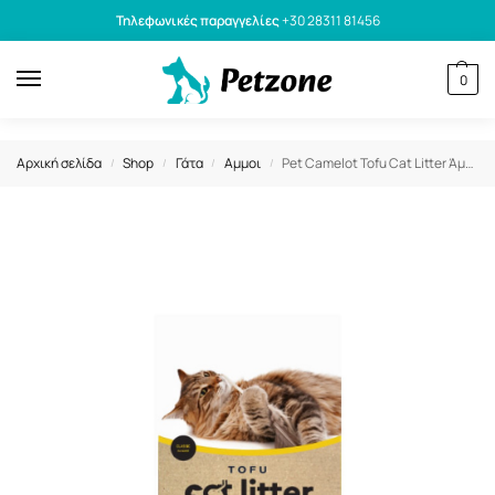
Τηλεφωνικές παραγγελίες
+30 28311 81456
0
Αρχική σελίδα
Shop
Γάτα
Αμμοι
Pet Camelot Tofu Cat Litter Άμμος Γάτας Χωρίς Άρωμα 2.5kg
/
/
/
/