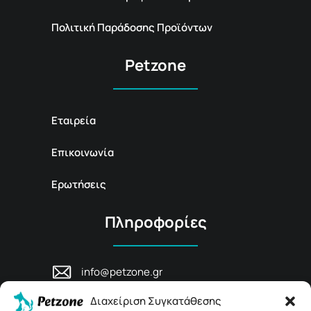
Πολιτική Παράδοσης Προϊόντων
Petzone
Εταιρεία
Επικοινωνία
Ερωτήσεις
Πληροφορίες
info@petzone.gr
Λεωφ. Μάχης Κρήτης 125, 74100,
Διαχείριση Συγκατάθεσης
Ρέθυμνο, Κρήτη