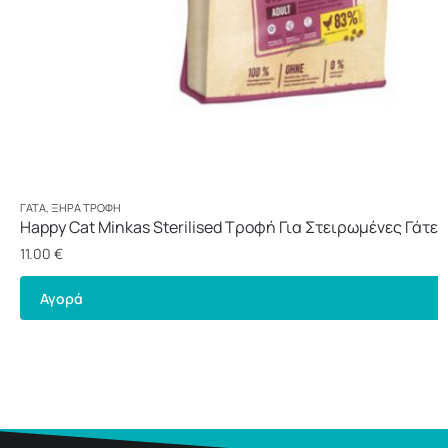
ΓΆΤΑ
,
ΞΗΡΆ ΤΡΟΦΉ
Happy Cat Minkas Sterilised Τροφή Για Στειρωμένες Γάτες 
11.00
€
Αγορά