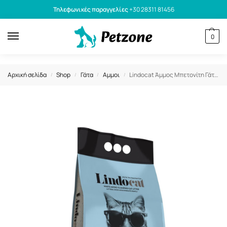
Τηλεφωνικές παραγγελίες
+30 28311 81456
0
Αρχική σελίδα
Shop
Γάτα
Αμμοι
Lindocat Άμμος Μπετονίτη Γάτας Soap Clumping 10kg
/
/
/
/