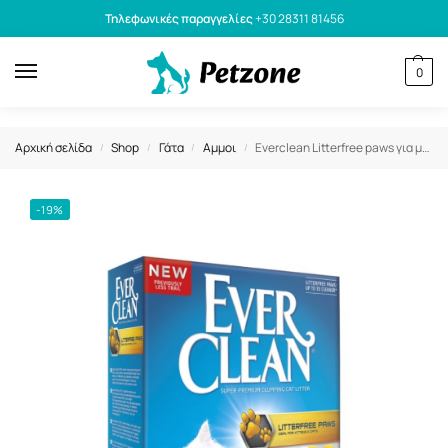
Τηλεφωνικές παραγγελίες
+30 28311 81456
0
Αρχική σελίδα
Shop
Γάτα
Αμμοι
Everclean Litterfree paws για μακρύτριχες γάτες 10lt
/
/
/
/
-19%