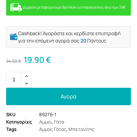
Δωρεάν μεταφορικά με Box Now για παραγγελίες άνω των 39€
Cashback! Αγοράστε και κερδίστε επιστροφή
για την επόμενη αγορά σας
20
Πόντους
19.90
€
24.50
€
Αγορά
SKU
89276-1
Κατηγορίες
Αμμοι
,
Γάτα
Tags
Άμμος Γάτας
,
Μπετονίτης