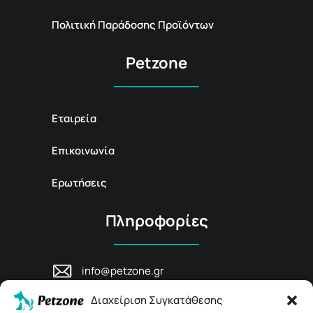
Πολιτική Παράδοσης Προϊόντων
Petzone
Εταιρεία
Επικοινωνία
Ερωτήσεις
Πληροφορίες
info@petzone.gr
Λεωφ. Μάχης Κρήτης 125, 74100,
Διαχείριση Συγκατάθεσης
Ρέθυμνο, Κρήτη