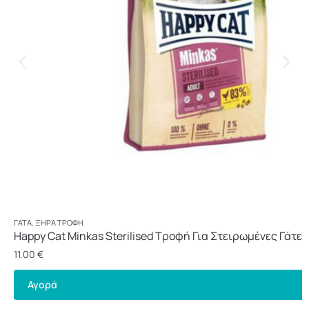
ΓΆΤΑ
,
ΞΗΡΆ ΤΡΟΦΉ
Happy Cat Minkas Sterilised Τροφή Για Στειρωμένες Γάτες 
11.00
€
Αγορά