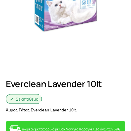
Everclean Lavender 10lt
Σε απόθεμα
Άμμος Γάτας Everclean Lavender 10lt.
Δωρεάν μεταφορικά με Box Now για παραγγελίες άνω των 39€