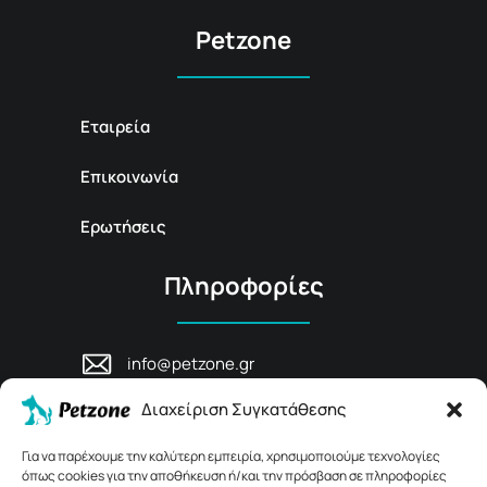
Petzone
Εταιρεία
Επικοινωνία
Ερωτήσεις
Πληροφορίες
info@petzone.gr
Λεωφ. Μάχης Κρήτης 125, 74100,
Διαχείριση Συγκατάθεσης
Ρέθυμνο, Κρήτη
+30 28311 81456
Για να παρέχουμε την καλύτερη εμπειρία, χρησιμοποιούμε τεχνολογίες
όπως cookies για την αποθήκευση ή/και την πρόσβαση σε πληροφορίες