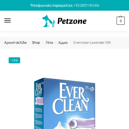
Τηλεφωνικές παραγγελίες
+30 28311 81456
0
Αρχική σελίδα
Shop
Γάτα
Αμμοι
Everclean Lavender 10lt
/
/
/
/
-19%