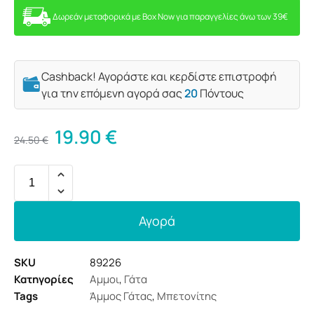
Δωρεάν μεταφορικά με Box Now για παραγγελίες άνω των 39€
Cashback! Αγοράστε και κερδίστε επιστροφή
για την επόμενη αγορά σας
20
Πόντους
19.90
€
24.50
€
Αγορά
SKU
89226
Κατηγορίες
Αμμοι
,
Γάτα
Tags
Άμμος Γάτας
,
Μπετονίτης