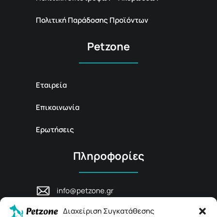
Πολιτική Παράδοσης Προϊόντων
Petzone
Εταιρεία
Επικοινωνία
Ερωτήσεις
Πληροφορίες
info@petzone.gr
Λεωφ. Μάχης Κρήτης 125, 74100,
Διαχείριση Συγκατάθεσης
Ρέθυμνο, Κρήτη