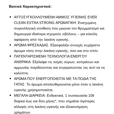
Βασικά Χαρακτηριστικά:
ΑΥΤΟΣΥΓΚΟΛΛΟΥΜΕΝΗ ΑΜΜΟΣ ΥΓΙΕΙΝΗΣ EVER
CLEAN EXTRA STRONG ΑΡΩΜΑΤΙΚΗ: Ενισχυμένη
συγκολλητική σύνθεση που μειώνει τον θρυμματισμό και
δημιουργεί ιδιαίτερα ισχυρούς σβόλους – για εύκολη
αφαίρεση από την λεκάνη υγιεινής.
ΑΡΩΜΑ ΦΡΕΣΚΑΔΑΣ: Εξασφαλίζει συνεχές ευχάριστο
άρωμα τόσο στην λεκάνη υγιεινής, όσο και στο σπίτι.
ΠΑΤΕΝΤΑΡΙΣΜΕΝΗ ΤΕΧΝΟΛΟΓΙΑ ΕΝΕΡΓΟΥ
ΑΝΘΡΑΚΑ: Εξαλείφει τις οσμές ούρων, κοπράνων και
αμμωνίας παγιδεύοντας και συγκρατώντας τες αντί να τις
καλύπτει.
ΑΡΩΜΑ ΠΟΥ ΕΝΕΡΓΟΠΟΙΕΙΤΑΙ ΜΕ ΤΑ ΠΟΔΙΑ ΤΗΣ
ΓΑΤΑΣ: Το άρωμα απελευθερώνεται μόνο όταν η λεκάνη
υγιεινής χρησιμοποιείται.
ΜΕΓΑΛΗ ΔΙΑΡΚΕΙΑ: Ενδεικτικά, 1 συσκευασία 10lt
διαρκεί έως και δύο μήνες*, που σημαίνει λιγότερες
αλλαγές στη λεκάνη υγιεινής και εξοικονόμηση
χρημάτων.