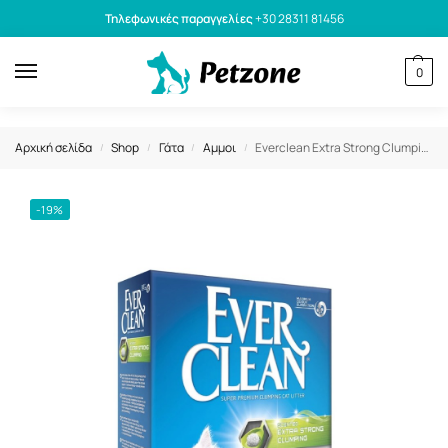
Τηλεφωνικές παραγγελίες
+30 28311 81456
0
Αρχική σελίδα
Shop
Γάτα
Αμμοι
Everclean Extra Strong Clumping Scented 10lt
/
/
/
/
-19%