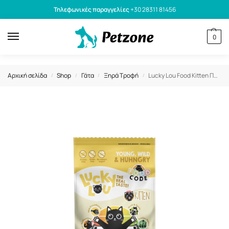
Τηλεφωνικές παραγγελίες
+30 28311 81456
0
Αρχική σελίδα
Shop
Γάτα
Ξηρά Τροφή
Lucky Lou Food Kitten Πουλερικά & Φρέσκο Κοτόπουλο 1,7kg
/
/
/
/