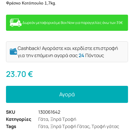
Φρέσκο Κοτόπουλο 1,7kg.
Δωρεάν μεταφορικά με Box Now για παραγγελίες άνω των 39€
Cashback! Αγοράστε και κερδίστε επιστροφή
για την επόμενη αγορά σας
24
Πόντους
23.70
€
Αγορά
SKU
130061642
Κατηγορίες
Γάτα
,
Ξηρά Τροφή
Tags
Γάτα
,
Ξηρά Τροφή Γάτας
,
Τροφή γάτας