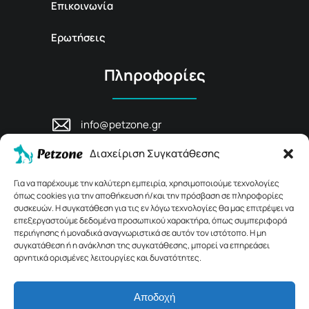
Επικοινωνία
Ερωτήσεις
Πληροφορίες
info@petzone.gr
Λεωφ. Μάχης Κρήτης 125, 74100,
Διαχείριση Συγκατάθεσης
Ρέθυμνο, Κρήτη
+30 28311 81456
Για να παρέχουμε την καλύτερη εμπειρία, χρησιμοποιούμε τεχνολογίες
όπως cookies για την αποθήκευση ή/και την πρόσβαση σε πληροφορίες
συσκευών. Η συγκατάθεση για τις εν λόγω τεχνολογίες θα μας επιτρέψει να
επεξεργαστούμε δεδομένα προσωπικού χαρακτήρα, όπως συμπεριφορά
περιήγησης ή μοναδικά αναγνωριστικά σε αυτόν τον ιστότοπο. Η μη
συγκατάθεση ή η ανάκληση της συγκατάθεσης, μπορεί να επηρεάσει
αρνητικά ορισμένες λειτουργίες και δυνατότητες.
Αποδοχή