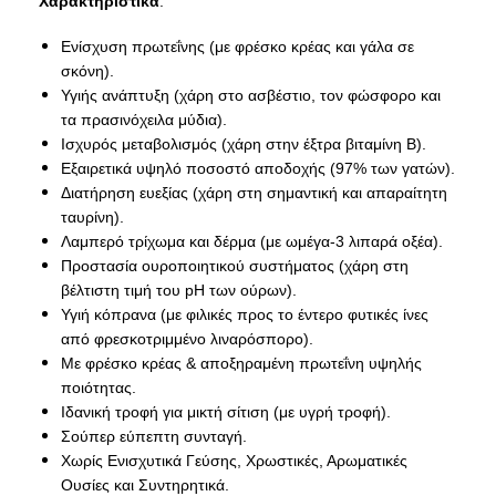
Χαρακτηριστικά
:
Ενίσχυση πρωτεΐνης (με φρέσκο κρέας και γάλα σε
σκόνη).
Υγιής ανάπτυξη (χάρη στο ασβέστιο, τον φώσφορο και
τα πρασινόχειλα μύδια).
Ισχυρός μεταβολισμός (χάρη στην έξτρα βιταμίνη Β).
Εξαιρετικά υψηλό ποσοστό αποδοχής (97% των γατών).
Διατήρηση ευεξίας (χάρη στη σημαντική και απαραίτητη
ταυρίνη).
Λαμπερό τρίχωμα και δέρμα (με ωμέγα-3 λιπαρά οξέα).
Προστασία ουροποιητικού συστήματος (χάρη στη
βέλτιστη τιμή του pH των ούρων).
Υγιή κόπρανα (με φιλικές προς το έντερο φυτικές ίνες
από φρεσκοτριμμένο λιναρόσπορο).
Με φρέσκο κρέας & αποξηραμένη πρωτεΐνη υψηλής
ποιότητας.
Ιδανική τροφή για μικτή σίτιση (με υγρή τροφή).
Σούπερ εύπεπτη συνταγή.
Χωρίς Ενισχυτικά Γεύσης, Χρωστικές, Αρωματικές
Ουσίες και Συντηρητικά.