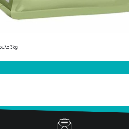
ουλο 3kg