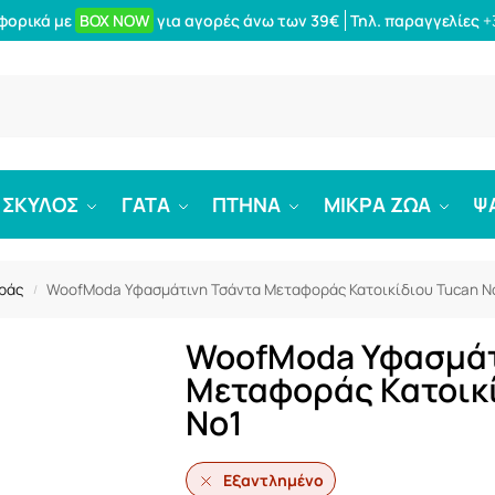
φορικά με
BOX NOW
για αγορές άνω των 39€
Τηλ. παραγγελίες
+
Αναζήτ
ΣΚΥΛΟΣ
ΓΑΤΑ
ΠΤΗΝΑ
ΜΙΚΡΑ ΖΩΑ
Ψ
ράς
WoofModa Υφασμάτινη Τσάντα Μεταφοράς Κατοικίδιου Tucan N
/
WoofModa Υφασμάτ
Μεταφοράς Κατοικί
No1
Εξαντλημένο