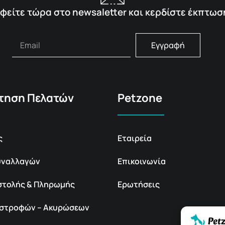
φείτε τώρα στο newsaletter και κερδίστε έκπτωσ
Εγγραφή
τηση Πελατών
Petzone
ς
Εταιρεία
υναλλαγών
Επικοινωνία
στολής & Πληρωμής
Ερωτήσεις
πιστροφών – Ακυρώσεων