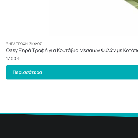
ΞΗΡΆ ΤΡΟΦΉ
,
ΣΚΎΛΟΣ
Oasy Ξηρά Τροφή για Κουτάβια Μεσαίων Φυλών με Κοτόπ
17.00
€
Περισσότερα