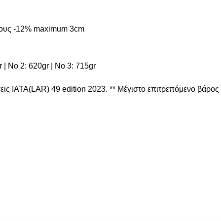
ψους -12% maximum 3cm
| Νο 2: 620gr | Νο 3: 715gr
ις ΙΑΤΑ(LAR) 49 edition 2023. ** Μέγιστο επιτρεπόμενο βάρο