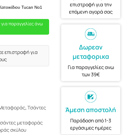
επιστροφή για την
ατοικίδιου Tucan No1
επόμενη αγορά σας
 για παραγγελίες άνω
Δωρεαν
τε επιστροφή για
μεταφορικα
ους
Για παραγγελίες ανω
των 39€
 Μεταφοράς
,
Τσάντες
Άμεση αποστολή
Παράδοση από 1-3
σάντες μεταφοράς
εργάσιμες ημέρες
οράς σκύλου