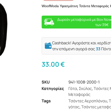
WoofModa Υφασμάτινη Τσάντα Μεταφοράς Κ
Δωρεάν μεταφορικά με Box Now
των 39€
Cashback! Αγοράστε και κερδίσ
την επόμενη αγορά σας
33
Πόντ
33.00
€
SKU
941-1008-2000-1
Κατηγορίες
Γάτα
,
Σκύλος
,
Τσάντες
Μεταφοράς
Tags
Τσάντες Αεροπλάνου
,
Τ
γάτας
,
Τσάντες μεταφ