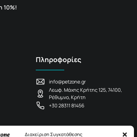
η 10%!
Πληροφορίες
info@petzone.gr
Λεωφ. Μάχης Κρήτης 125, 74100,
Ρέθυμνο, Κρήτη
+30 28311 81456
Διαχείριση Συγκατάθεσης