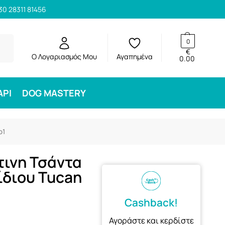
30 28311 81456
ηση
0
€
Ο Λογαριασμός Μου
Αγαπημένα
0.00
ΑΡΙ
DOG MASTERY
o1
ινη Τσάντα
διου Tucan
Cashback!
Αγοράστε και κερδίστε