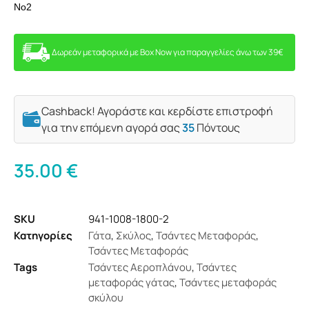
No2
Δωρεάν μεταφορικά με Box Now για παραγγελίες άνω των 39€
Cashback! Αγοράστε και κερδίστε επιστροφή
για την επόμενη αγορά σας
35
Πόντους
35.00
€
SKU
941-1008-1800-2
Κατηγορίες
Γάτα
,
Σκύλος
,
Τσάντες Μεταφοράς
,
Τσάντες Μεταφοράς
Tags
Τσάντες Αεροπλάνου
,
Τσάντες
μεταφοράς γάτας
,
Τσάντες μεταφοράς
σκύλου