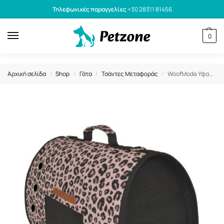
Τηλεφωνικές παραγγελίες
+30 28311 81456
0
Αρχική σελίδα
Shop
Γάτα
Τσάντες Μεταφοράς
WoofModa Υφασμάτινη Τσάντα Μεταφοράς Κατοικίδιου Λεοπάρ No2
/
/
/
/