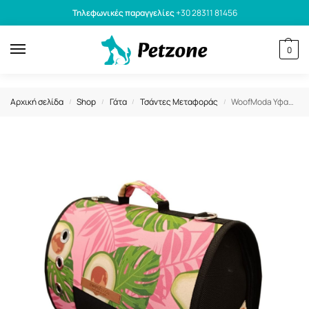
Τηλεφωνικές παραγγελίες
+30 28311 81456
0
Αρχική σελίδα
Shop
Γάτα
Τσάντες Μεταφοράς
WoofModa Υφασμάτινη Τσάντα Μεταφοράς Κατοικίδιου Avocado No1
/
/
/
/