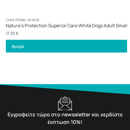
ΞΗΡΆ ΤΡΟΦΉ
,
ΣΚΎΛΟΣ
Nature’s Protection Superior Care White Dogs Adult Small 
1,5kg
17.30
€
Αγορά
Εγγραφείτε τώρα στο newsaletter και κερδίστε
έκπτωση 10%!