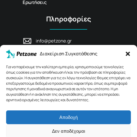
Ερωτήσεις
Πληροφορίες
info@petzone.gr
Λεωφ. Μάχης Κρήτης 125, 74100,
Διαχείριση Συγκατάθεσης
Ρέθυμνο, Κρήτη
+30 28311 81456
Για να παρέχουμε την καλύτερη εμπειρία, χρησιμοποιούμε τεχνολογίες
όπως cookies για την αποθήκευση ή/και την πρόσβαση σε πληροφορίες
συσκευών. Η συγκατάθεση για τις εν λόγω τεχνολογίες θα μας επιτρέψει να
επεξεργαστούμε δεδομένα προσωπικού χαρακτήρα, όπως συμπεριφορά
περιήγησης ή μοναδικά αναγνωριστικά σε αυτόν τον ιστότοπο. Η μη
συγκατάθεση ή η ανάκληση της συγκατάθεσης, μπορεί να επηρεάσει
αρνητικά ορισμένες λειτουργίες και δυνατότητες.
Αποδοχή
© 2026 Petzone.gr – All Rights Reserved.
Δεν αποδέχομαι