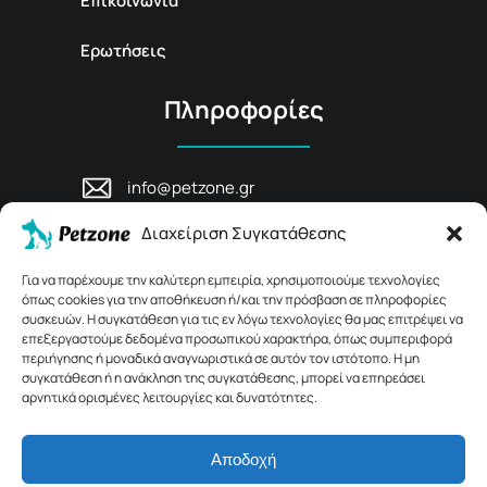
Επικοινωνία
Ερωτήσεις
Πληροφορίες
info@petzone.gr
Λεωφ. Μάχης Κρήτης 125, 74100,
Διαχείριση Συγκατάθεσης
Ρέθυμνο, Κρήτη
+30 28311 81456
Για να παρέχουμε την καλύτερη εμπειρία, χρησιμοποιούμε τεχνολογίες
όπως cookies για την αποθήκευση ή/και την πρόσβαση σε πληροφορίες
συσκευών. Η συγκατάθεση για τις εν λόγω τεχνολογίες θα μας επιτρέψει να
επεξεργαστούμε δεδομένα προσωπικού χαρακτήρα, όπως συμπεριφορά
περιήγησης ή μοναδικά αναγνωριστικά σε αυτόν τον ιστότοπο. Η μη
συγκατάθεση ή η ανάκληση της συγκατάθεσης, μπορεί να επηρεάσει
αρνητικά ορισμένες λειτουργίες και δυνατότητες.
Αποδοχή