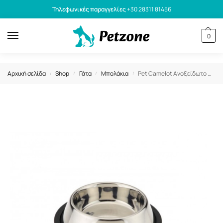
Τηλεφωνικές παραγγελίες
+30 28311 81456
0
Αρχική σελίδα
Shop
Γάτα
Μπολάκια
Pet Camelot Ανοξείδωτο Μπολ Με Αντιολισθητική Βάση 250ml
/
/
/
/