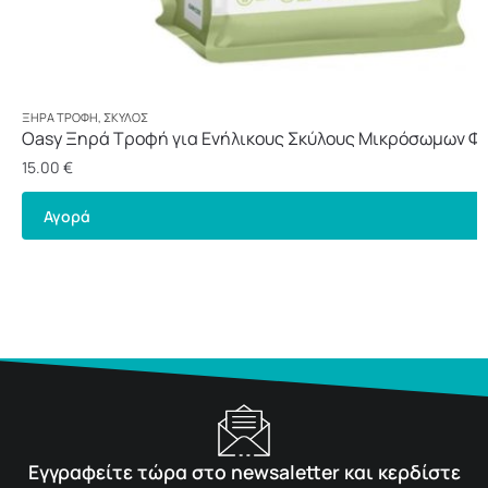
ΞΗΡΆ ΤΡΟΦΉ
,
ΣΚΎΛΟΣ
Oasy Ξηρά Τροφή για Ενήλικους Σκύλους Μικρόσωμων Φ
Κοτόπουλο 3kg
15.00
€
Αγορά
Εγγραφείτε τώρα στο newsaletter και κερδίστε